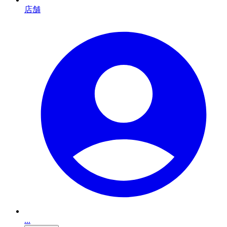
店舗
...