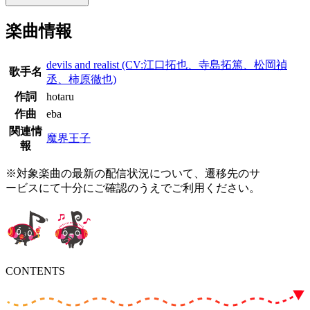
楽曲情報
devils and realist (CV:江口拓也、寺島拓篤、松岡禎
歌手名
丞、柿原徹也)
作詞
hotaru
作曲
eba
関連情
魔界王子
報
※対象楽曲の最新の配信状況について、遷移先のサ
ービスにて十分にご確認のうえでご利用ください。
CONTENTS