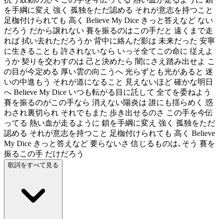
を手綱に変え 強く 孤独をただ認める それが意志を持つこと
足枷付けられても 高く Believe My Dice きっと答えなど ない
だろう だから譲れない 賽を振るのはこの手だと 遠くまで走
れば 拭い去れただろうか 背中に絡んだ影は 未来だった 安寧
に生きることも 許されないなら いっそ全てこの命に 従えよ
うか 契りを交わすのは 己と決めたら 闇にさえ踏み出せよ こ
の目が今定める 厚い雲の向こうへ 光らずとも光があると 迷
いの中進もう それが道になること 見えないほど 確かな明日
へ Believe My Dice いつも転がる目に託して 全てを委ねよう
賽を振るのがこの手なら 消えない陽炎は 誰にも揺らめく 惑
わされ裏切られ それでもまた 歩き出せるのさ この手を今伝
ってる 熱い血が走るように 鎖を手綱に変え 強く 孤独をただ
認める それが意志を持つこと 足枷付けられても 高く Believe
My Dice きっと答えなど 要らないさ 信じるものは､そう 賽を
振るこの手 だけだろう
歌詞をすべて見る