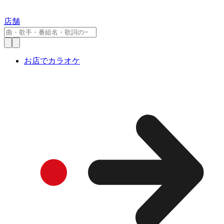
店舗
お店でカラオケ