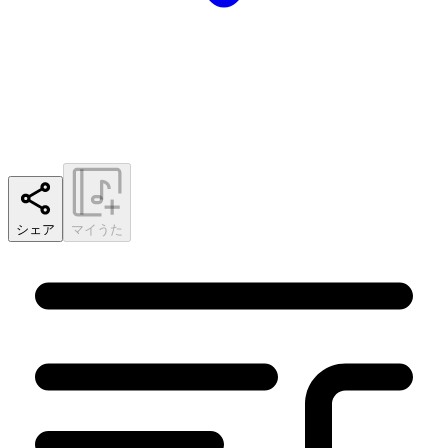
シェア
マイうた