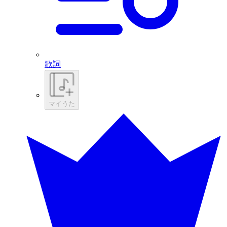
歌詞
マイうた