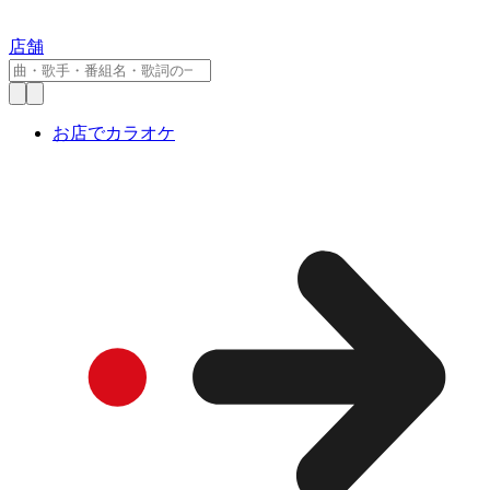
店舗
お店でカラオケ