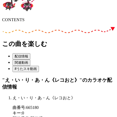
CONTENTS
この曲を楽しむ
配信情報
関連動画
#うたスキ動画
"え・い・り・あ・ん《レコおと》"
のカラオケ配
信情報
え・い・り・あ・ん《レコおと》
曲番号
:
665180
キー
:
0