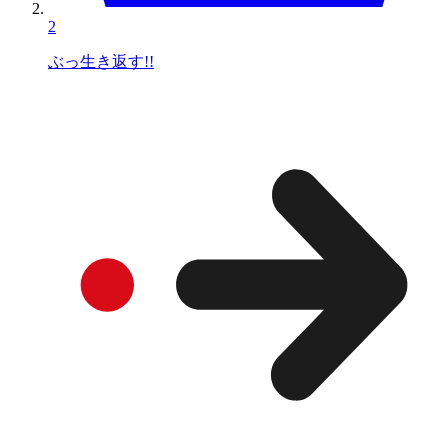
2
ぶっ生き返す!!