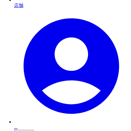
店舗
...