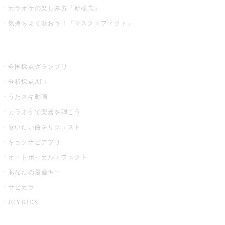
カラオケの楽しみ方『新様式』
気持ちよく歌おう！『マスクエフェクト』
お店でもっと楽しむ
全国採点グランプリ
分析採点AI＋
うたスキ動画
カラオケで楽器を弾こう
歌いたい曲をリクエスト
キョクナビアプリ
オートボーカルエフェクト
あなたの最適キー
サビカラ
JOYKIDS