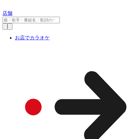
店舗
お店でカラオケ