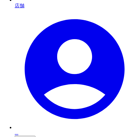
店舗
...