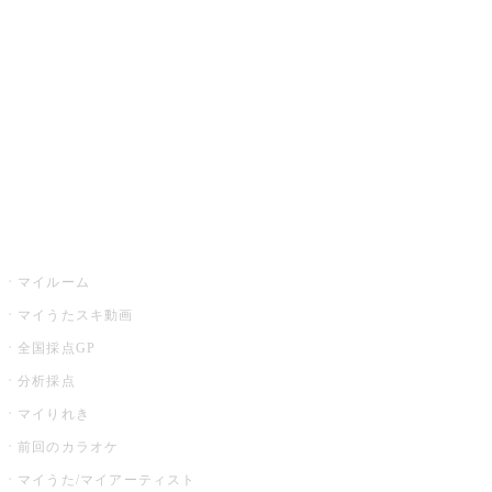
カラオケ楽曲・歌詞検索
カラオケ店舗検索
全国カラオケ大会
イベント・キャンペーン
うたスキ
マイルーム
マイうたスキ動画
全国採点GP
分析採点
マイりれき
前回のカラオケ
マイうた/マイアーティスト