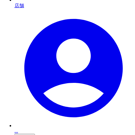
店舗
...