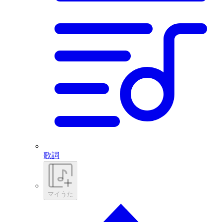
歌詞
マイうた