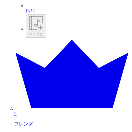
歌詞
マイうた
2
フレンズ