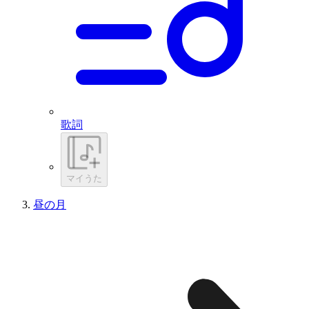
歌詞
マイうた
昼の月