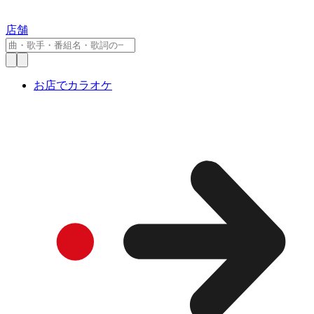
店舗
お店でカラオケ