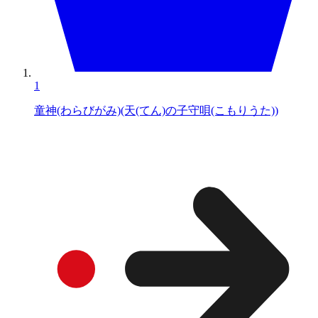
1
童神(わらびがみ)(天(てん)の子守唄(こもりうた))