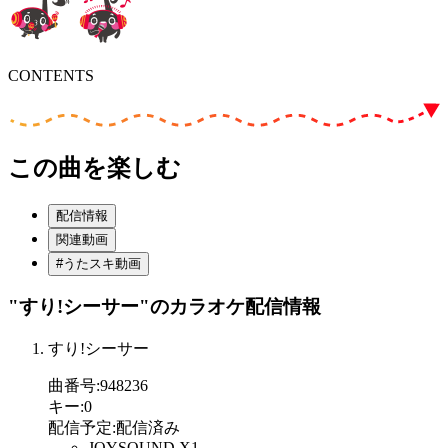
CONTENTS
この曲を楽しむ
配信情報
関連動画
#うたスキ動画
"すり!シーサー"
のカラオケ配信情報
すり!シーサー
曲番号
:
948236
キー
:
0
配信予定
:
配信済み
JOYSOUND X1