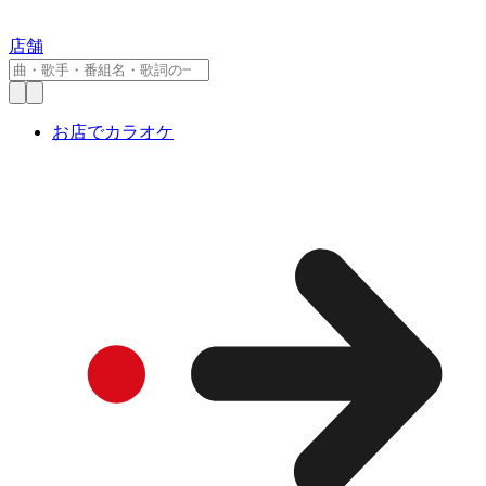
店舗
お店でカラオケ