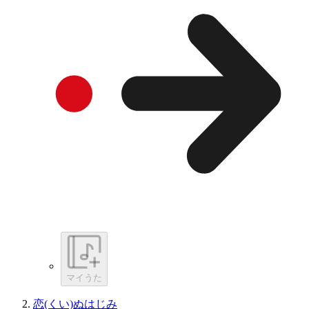
マイうた
恋(くい)ぬはじみ