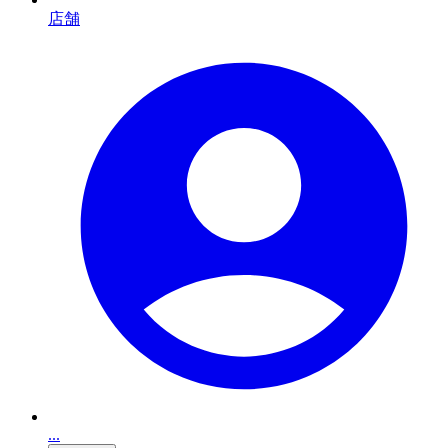
店舗
...