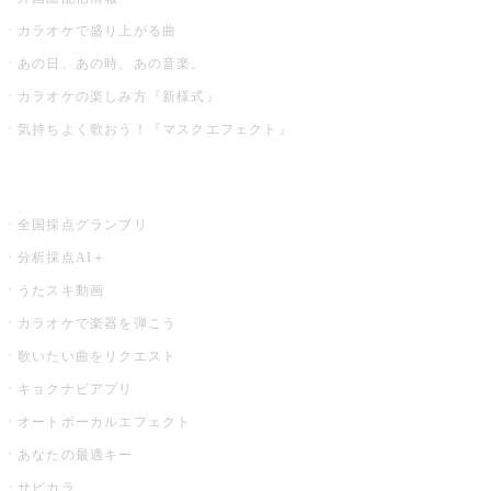
カラオケで盛り上がる曲
あの日、あの時、あの音楽。
カラオケの楽しみ方『新様式』
気持ちよく歌おう！『マスクエフェクト』
お店でもっと楽しむ
全国採点グランプリ
分析採点AI＋
うたスキ動画
カラオケで楽器を弾こう
歌いたい曲をリクエスト
キョクナビアプリ
オートボーカルエフェクト
あなたの最適キー
サビカラ