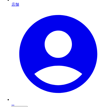
店舗
...