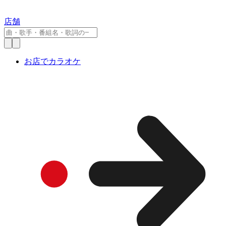
店舗
お店でカラオケ