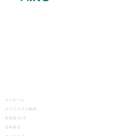
JOYSOUND.comトップ
カラオケ楽曲・歌詞検索
カラオケ店舗検索
全国カラオケ大会
イベント・キャンペーン
うたスキ
マイルーム
マイうたスキ動画
全国採点GP
分析採点