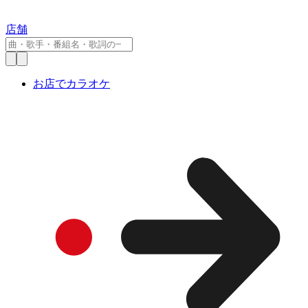
店舗
お店でカラオケ