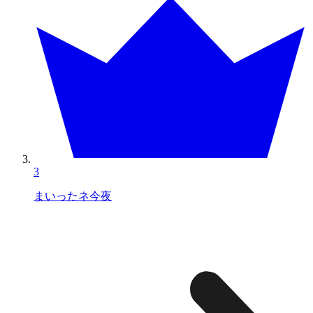
3
まいったネ今夜