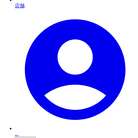
店舗
...