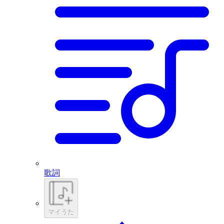
歌詞
マイうた