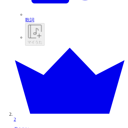
歌詞
マイうた
2