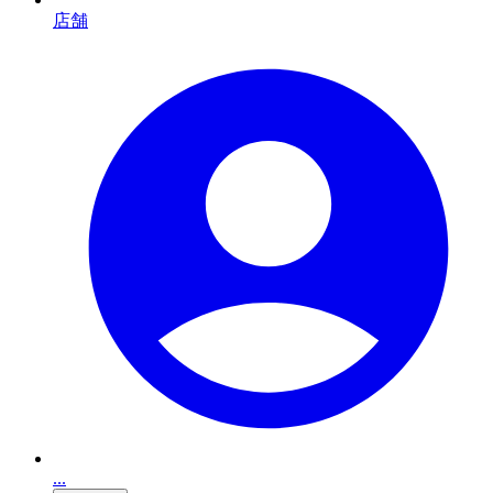
店舗
...