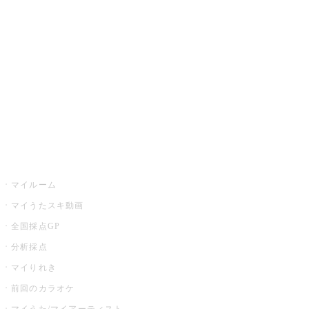
カラオケ楽曲・歌詞検索
カラオケ店舗検索
全国カラオケ大会
イベント・キャンペーン
うたスキ
マイルーム
マイうたスキ動画
全国採点GP
分析採点
マイりれき
前回のカラオケ
マイうた/マイアーティスト