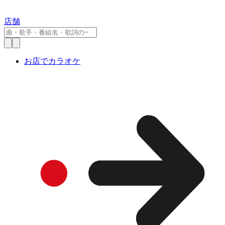
店舗
お店でカラオケ