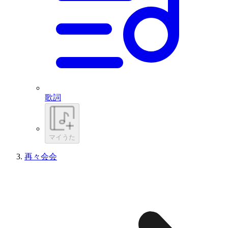
歌詞
マイうた
再々会会