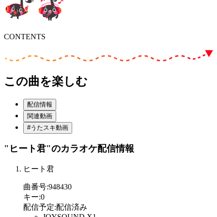
CONTENTS
この曲を楽しむ
配信情報
関連動画
#うたスキ動画
"ヒート君"
のカラオケ配信情報
ヒート君
曲番号
:
948430
キー
:
0
配信予定
:
配信済み
JOYSOUND X1