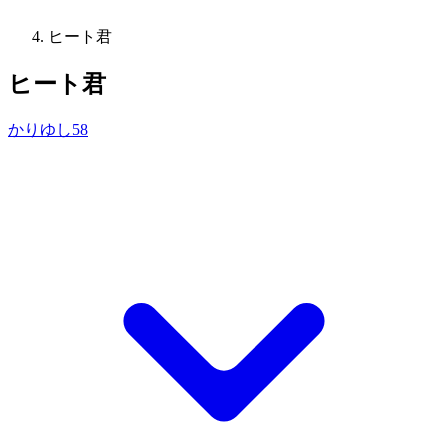
ヒート君
ヒート君
かりゆし58