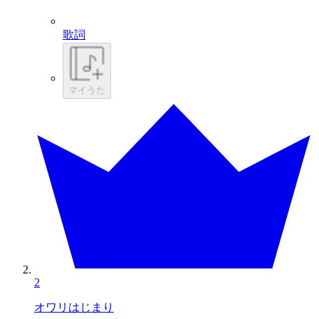
歌詞
マイうた
2
オワリはじまり