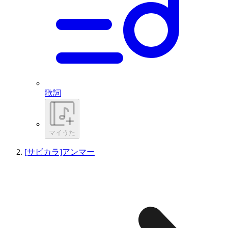
歌詞
マイうた
[サビカラ]アンマー