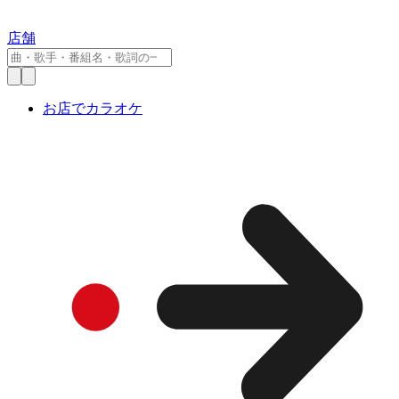
店舗
お店でカラオケ