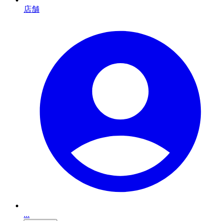
店舗
...