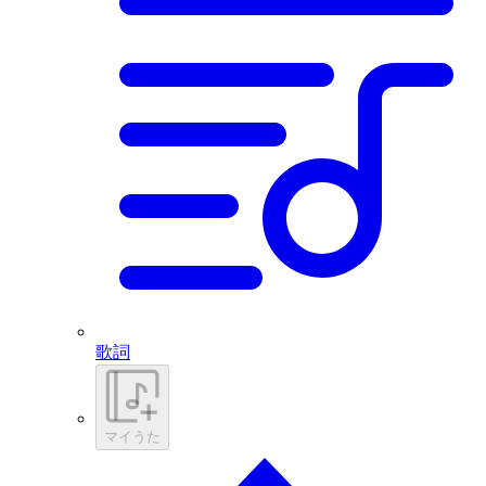
歌詞
マイうた