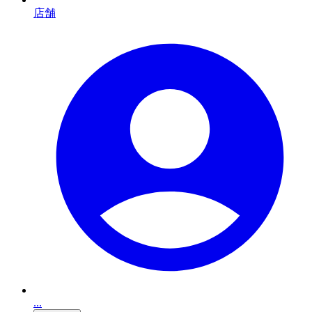
店舗
...