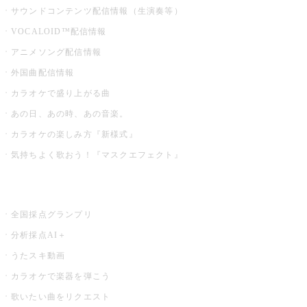
サウンドコンテンツ配信情報（生演奏等）
VOCALOID™配信情報
アニメソング配信情報
外国曲配信情報
カラオケで盛り上がる曲
あの日、あの時、あの音楽。
カラオケの楽しみ方『新様式』
気持ちよく歌おう！『マスクエフェクト』
お店でもっと楽しむ
全国採点グランプリ
分析採点AI＋
うたスキ動画
カラオケで楽器を弾こう
歌いたい曲をリクエスト