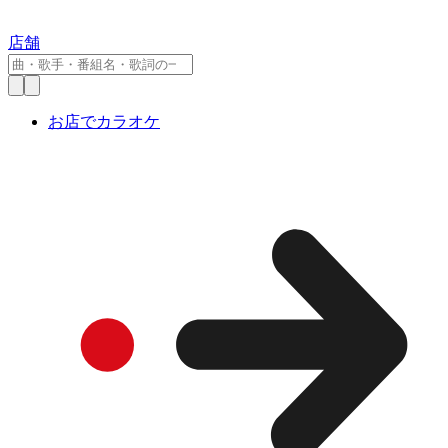
店舗
お店でカラオケ