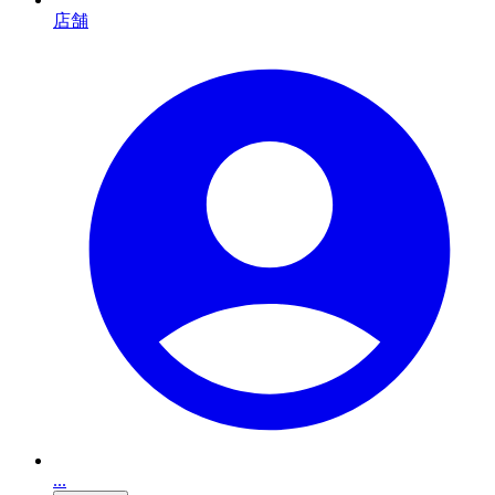
店舗
...