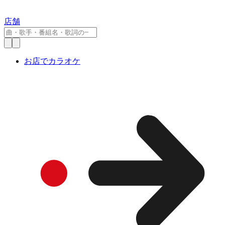
店舗
お店でカラオケ