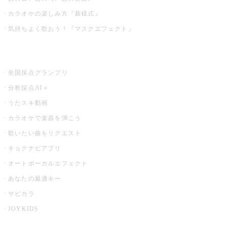
カラオケの楽しみ方『新様式』
気持ちよく歌おう！『マスクエフェクト』
お店でもっと楽しむ
全国採点グランプリ
分析採点AI＋
うたスキ動画
カラオケで楽器を弾こう
歌いたい曲をリクエスト
キョクナビアプリ
オートボーカルエフェクト
あなたの最適キー
サビカラ
JOYKIDS