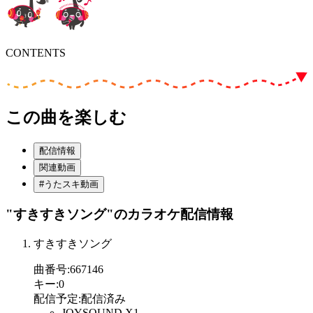
CONTENTS
この曲を楽しむ
配信情報
関連動画
#うたスキ動画
"すきすきソング"
のカラオケ配信情報
すきすきソング
曲番号
:
667146
キー
:
0
配信予定
:
配信済み
JOYSOUND X1