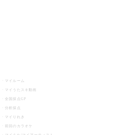
カラオケ楽曲・歌詞検索
カラオケ店舗検索
全国カラオケ大会
イベント・キャンペーン
うたスキ
マイルーム
マイうたスキ動画
全国採点GP
分析採点
マイりれき
前回のカラオケ
マイうた/マイアーティスト