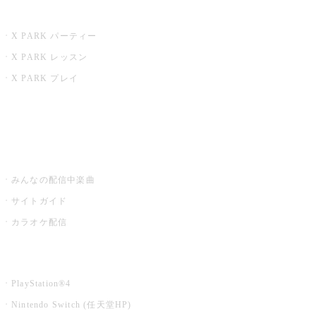
X PARK
X PARK パーティー
X PARK レッスン
X PARK プレイ
みるハコ
うたスキ ミュージックポスト
みんなの配信中楽曲
サイトガイド
カラオケ配信
家庭用カラオケ
PlayStation®4
Nintendo Switch (任天堂HP)