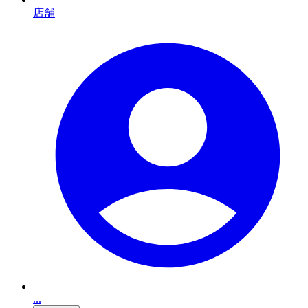
店舗
...