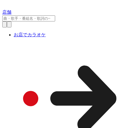
店舗
お店でカラオケ