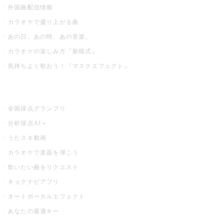
外国曲配信情報
カラオケで盛り上がる曲
あの日、あの時、あの音楽。
カラオケの楽しみ方『新様式』
気持ちよく歌おう！『マスクエフェクト』
お店でもっと楽しむ
全国採点グランプリ
分析採点AI＋
うたスキ動画
カラオケで楽器を弾こう
歌いたい曲をリクエスト
キョクナビアプリ
オートボーカルエフェクト
あなたの最適キー