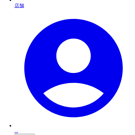
店舗
...