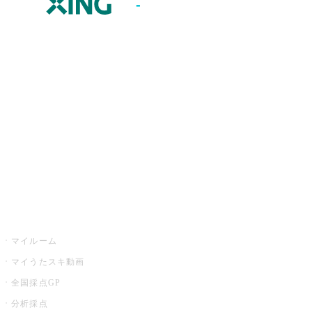
JOYSOUND.comトップ
カラオケ楽曲・歌詞検索
カラオケ店舗検索
全国カラオケ大会
イベント・キャンペーン
うたスキ
マイルーム
マイうたスキ動画
全国採点GP
分析採点