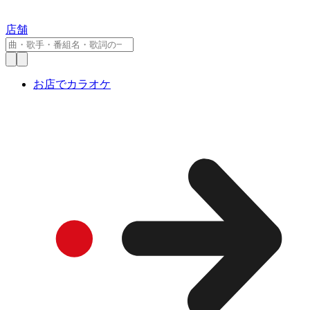
店舗
お店でカラオケ