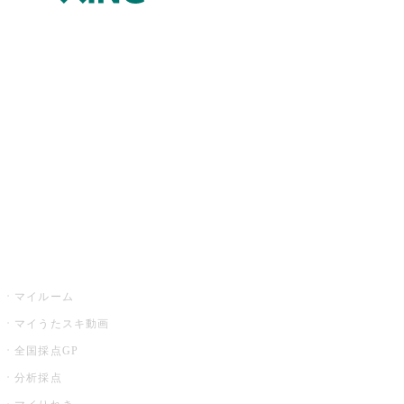
JOYSOUND.comトップ
カラオケ楽曲・歌詞検索
カラオケ店舗検索
全国カラオケ大会
イベント・キャンペーン
うたスキ
マイルーム
マイうたスキ動画
全国採点GP
分析採点