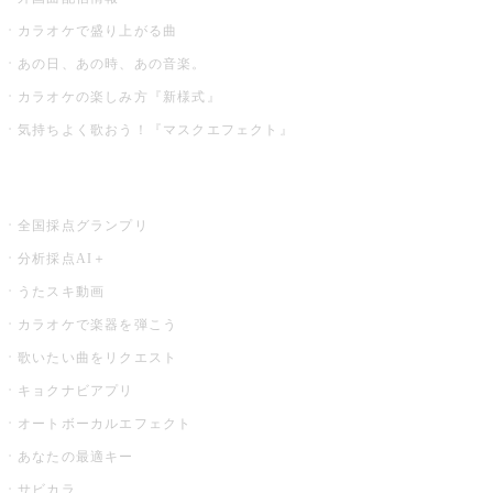
カラオケで盛り上がる曲
あの日、あの時、あの音楽。
カラオケの楽しみ方『新様式』
気持ちよく歌おう！『マスクエフェクト』
お店でもっと楽しむ
全国採点グランプリ
分析採点AI＋
うたスキ動画
カラオケで楽器を弾こう
歌いたい曲をリクエスト
キョクナビアプリ
オートボーカルエフェクト
あなたの最適キー
サビカラ