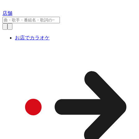
店舗
お店でカラオケ