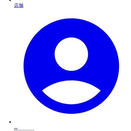
店舗
...