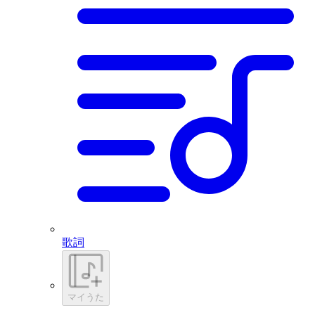
歌詞
マイうた