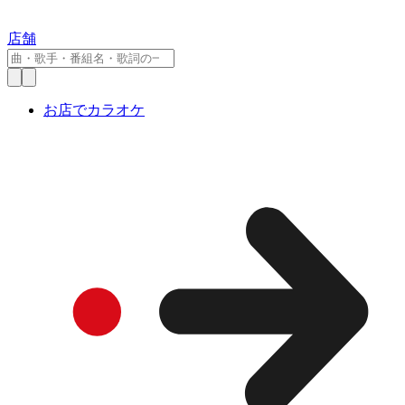
店舗
お店でカラオケ