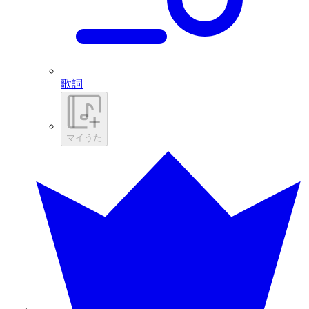
歌詞
マイうた