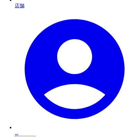
店舗
...