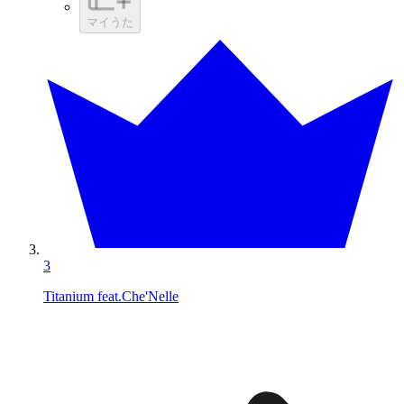
マイうた
3
Titanium feat.Che'Nelle