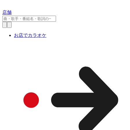
店舗
お店でカラオケ