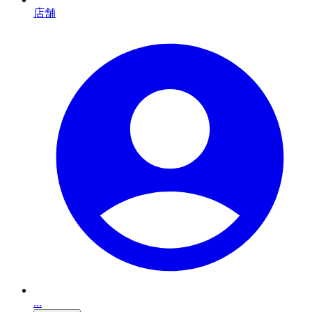
店舗
...