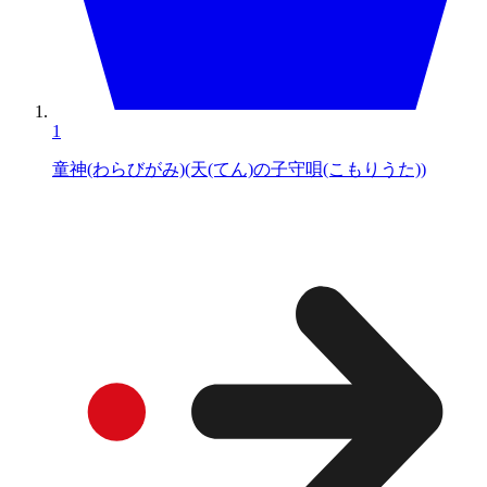
1
童神(わらびがみ)(天(てん)の子守唄(こもりうた))