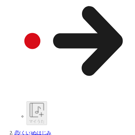
マイうた
恋(くい)ぬはじみ