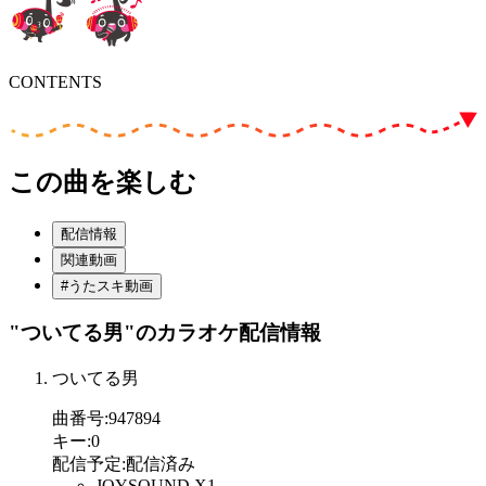
CONTENTS
この曲を楽しむ
配信情報
関連動画
#うたスキ動画
"ついてる男"
のカラオケ配信情報
ついてる男
曲番号
:
947894
キー
:
0
配信予定
:
配信済み
JOYSOUND X1