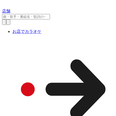
店舗
お店でカラオケ