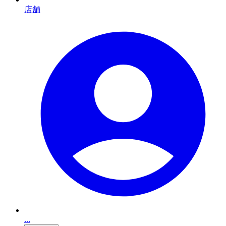
店舗
...