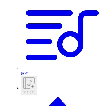
歌詞
マイうた