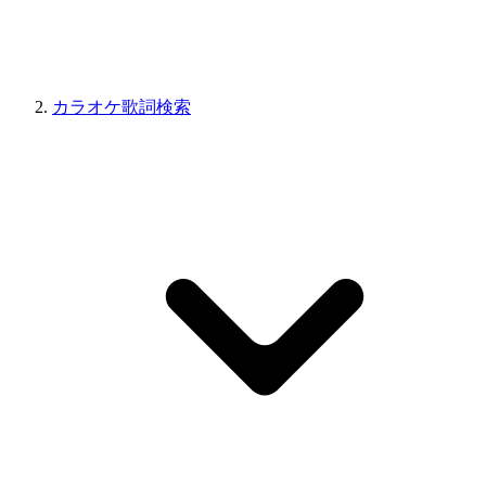
カラオケ歌詞検索