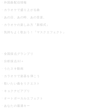
外国曲配信情報
カラオケで盛り上がる曲
あの日、あの時、あの音楽。
カラオケの楽しみ方『新様式』
気持ちよく歌おう！『マスクエフェクト』
お店でもっと楽しむ
全国採点グランプリ
分析採点AI＋
うたスキ動画
カラオケで楽器を弾こう
歌いたい曲をリクエスト
キョクナビアプリ
オートボーカルエフェクト
あなたの最適キー