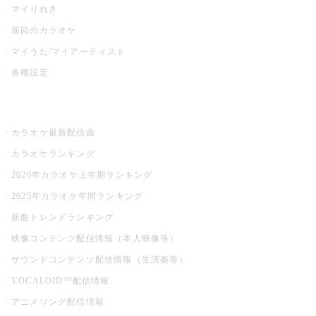
マイりれき
前回のカラオケ
マイうた/マイアーティスト
各種設定
お店でカラオケ
カラオケ最新配信曲
カラオケランキング
2026年カラオケ上半期ランキング
2025年カラオケ年間ランキング
新曲トレンドランキング
映像コンテンツ配信情報（本人映像等）
サウンドコンテンツ配信情報（生演奏等）
VOCALOID™配信情報
アニメソング配信情報