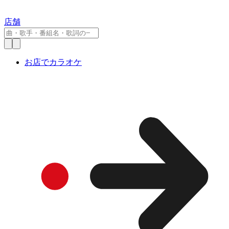
店舗
お店でカラオケ