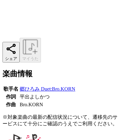
シェア
マイうた
楽曲情報
歌手名
郷ひろみ Duet:Bro.KORN
作詞
平出よしかつ
作曲
Bro.KORN
※対象楽曲の最新の配信状況について、遷移先のサ
ービスにて十分にご確認のうえでご利用ください。