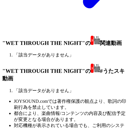
"WET THROUGH THE NIGHT"の
関連動画
「該当データがありません」
"WET THROUGH THE NIGHT"の
#うたスキ
動画
「該当データがありません」
JOYSOUND.comでは著作権保護の観点より、歌詞の印
刷行為を禁止しています。
都合により、楽曲情報/コンテンツの内容及び配信予定
が変更となる場合があります。
対応機種が表示されている場合でも、ご利用のシステ