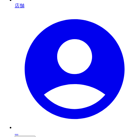
店舗
...