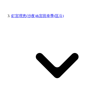
釘宮理恵(沙夜)&宮田幸季(匡斗)