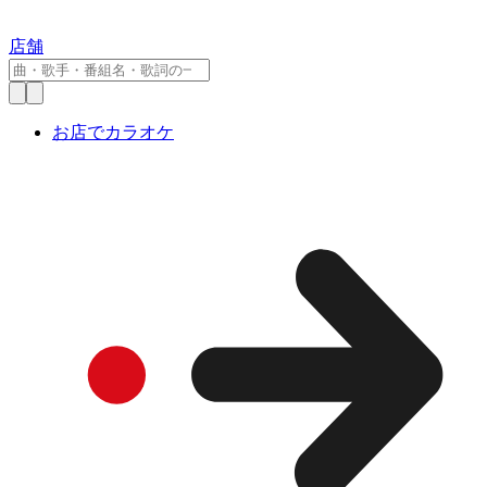
店舗
お店でカラオケ