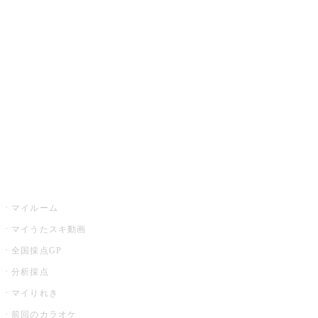
カラオケ楽曲・歌詞検索
カラオケ店舗検索
全国カラオケ大会
イベント・キャンペーン
うたスキ
マイルーム
マイうたスキ動画
全国採点GP
分析採点
マイりれき
前回のカラオケ