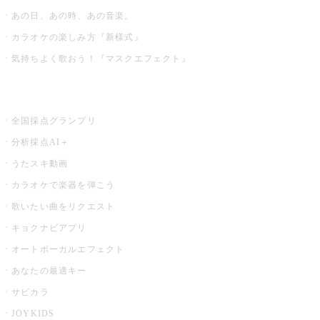
あの日、あの時、あの音楽。
カラオケの楽しみ方『新様式』
気持ちよく歌おう！『マスクエフェクト』
お店でもっと楽しむ
全国採点グランプリ
分析採点AI＋
うたスキ動画
カラオケで楽器を弾こう
歌いたい曲をリクエスト
キョクナビアプリ
オートボーカルエフェクト
あなたの最適キー
サビカラ
JOYKIDS