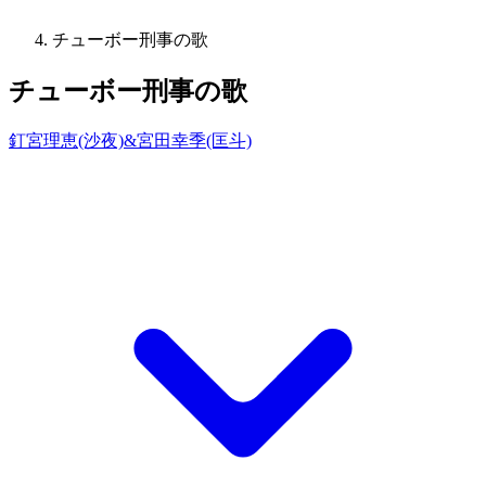
チューボー刑事の歌
チューボー刑事の歌
釘宮理恵(沙夜)&宮田幸季(匡斗)