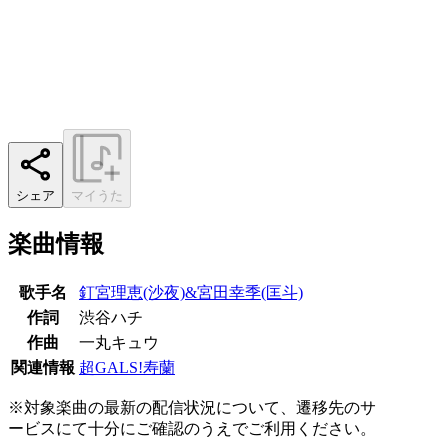
シェア
マイうた
楽曲情報
歌手名
釘宮理恵(沙夜)&宮田幸季(匡斗)
作詞
渋谷ハチ
作曲
一丸キュウ
関連情報
超GALS!寿蘭
※対象楽曲の最新の配信状況について、遷移先のサ
ービスにて十分にご確認のうえでご利用ください。