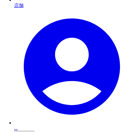
店舗
...