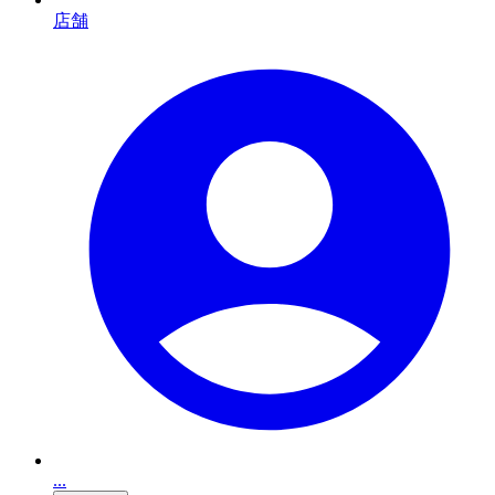
店舗
...