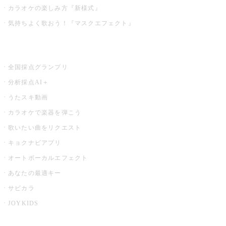
カラオケの楽しみ方『新様式』
気持ちよく歌おう！『マスクエフェクト』
お店でもっと楽しむ
全国採点グランプリ
分析採点AI＋
うたスキ動画
カラオケで楽器を弾こう
歌いたい曲をリクエスト
キョクナビアプリ
オートボーカルエフェクト
あなたの最適キー
サビカラ
JOYKIDS