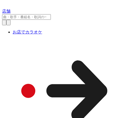
店舗
お店でカラオケ