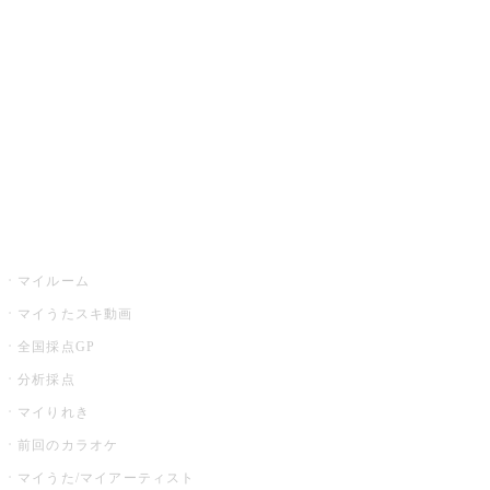
カラオケ楽曲・歌詞検索
カラオケ店舗検索
全国カラオケ大会
イベント・キャンペーン
うたスキ
マイルーム
マイうたスキ動画
全国採点GP
分析採点
マイりれき
前回のカラオケ
マイうた/マイアーティスト