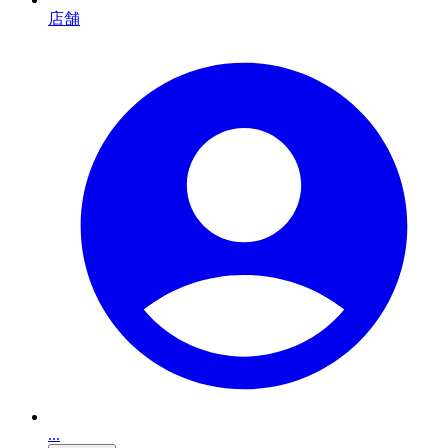
店舗
...