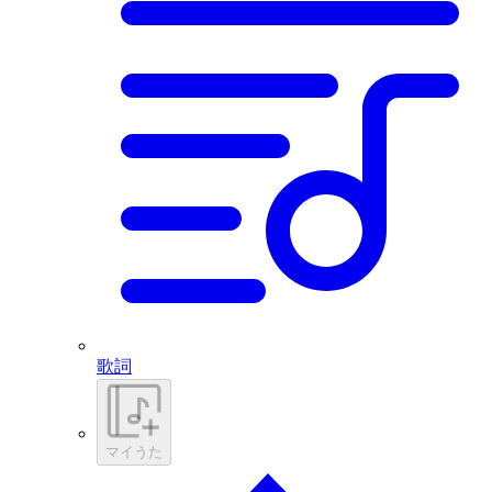
歌詞
マイうた