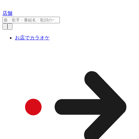
店舗
お店でカラオケ