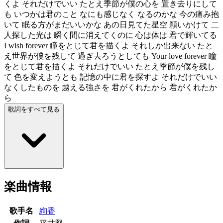
くよ それだけでいい たとえ季節が僕の心を 置き去りにして
も いつかは君のこと なにも感じなく なるのかな 今の痛み抱
いて 眠る方がまだいいかな あの日見てた星空 願いかけて 二
人探した光は 瞬く間に消えてくのに 心は体は 君で輝いてる
I wish forever 瞳をとじて君を描くよ それしか出来ない たと
え世界が僕を残して 過ぎ去ろうとしても Your love forever 瞳
をとじて君を描くよ それだけでいい たとえ季節が僕を残し
て 色を変えようとも 記憶の中に君を探すよ それだけでいい
なくしたものを 越える強さを 君がくれたから 君がくれたか
ら
歌詞をすべて見る
楽曲情報
歌手名
絢香