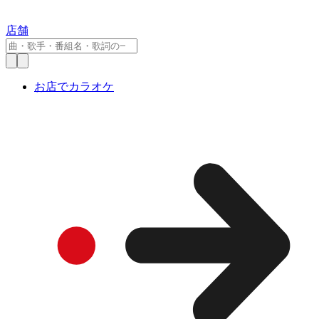
店舗
お店でカラオケ