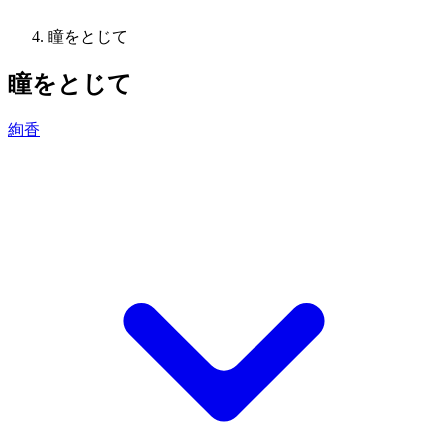
瞳をとじて
瞳をとじて
絢香