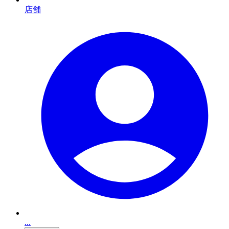
店舗
...