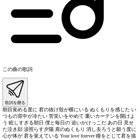
この曲の歌詞
歌詞を贈る
朝目覚める度に 君の抜け殼が横にいる ぬくもりを感じた い
つもの背中が冷たい 苦笑いをやめて 重いカーテンを開けよ
う 眩しすぎる朝日 僕と毎日の 追いかけっこだ あの日 見せ
た泣き顔 涙照らす夕陽 肩のぬくもり 消し去ろうと願う度に
心が体が 君を覚えている Your love forever 瞳をとじて君を描