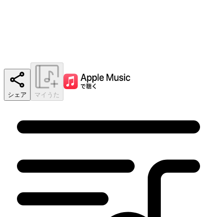
シェア
マイうた