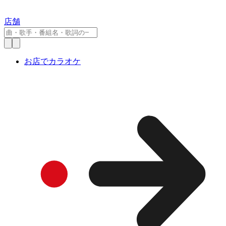
店舗
お店でカラオケ