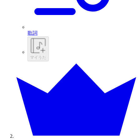
歌詞
マイうた