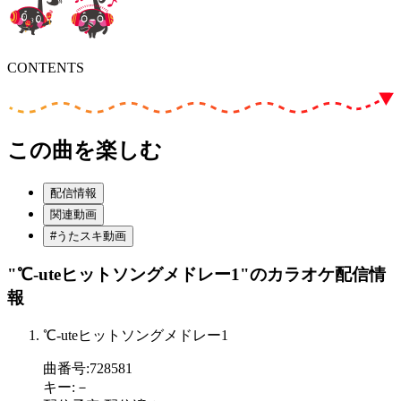
CONTENTS
この曲を楽しむ
配信情報
関連動画
#うたスキ動画
"℃-uteヒットソングメドレー1"
のカラオケ配信情
報
℃-uteヒットソングメドレー1
曲番号
:
728581
キー
:
－