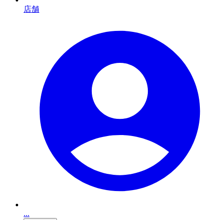
店舗
...