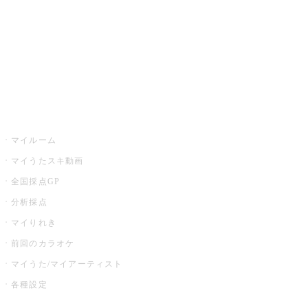
カラオケ店舗検索
全国カラオケ大会
イベント・キャンペーン
うたスキ
マイルーム
マイうたスキ動画
全国採点GP
分析採点
マイりれき
前回のカラオケ
マイうた/マイアーティスト
各種設定