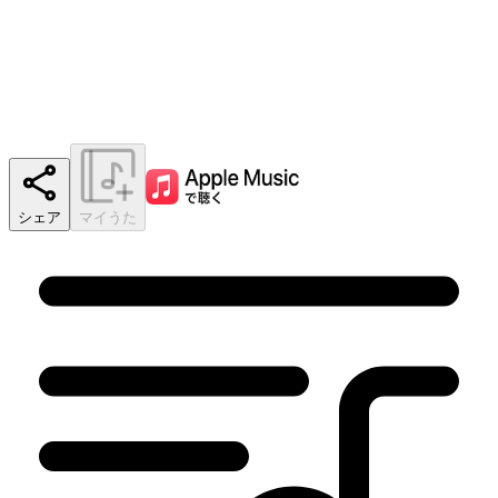
シェア
マイうた