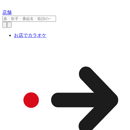
店舗
お店でカラオケ