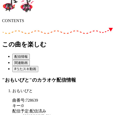
CONTENTS
この曲を楽しむ
配信情報
関連動画
#うたスキ動画
"おもいびと"
のカラオケ配信情報
おもいびと
曲番号
:
728639
キー
:
0
配信予定
:
配信済み