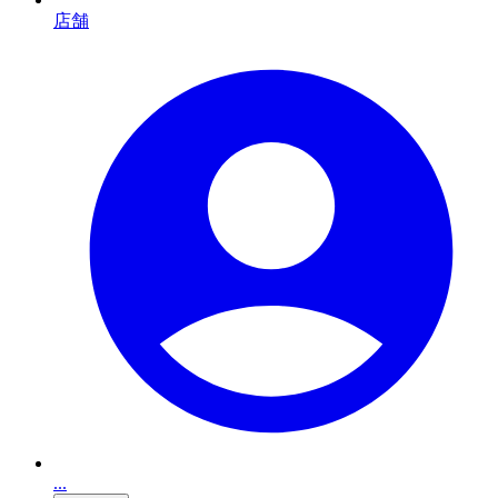
店舗
...