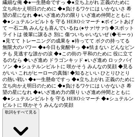
繊細な俺 ◆●一生懸命ですっ ◆●立ち上がれ 正義のために
立ち向かえ明日のために ◆●負けるワケには いかないさ 希
望の星になれ ◆●いざ進め力の限り いざ進め仲間とともに
◆●シュテルンビルトを 守る HERO☆マーチ ●ポイントあげ
て 一石二鳥 みんなも喜んでいるね (●サァ!サァ!) ◆スポット
ライトは 後輩に譲るさ 別に 傷ついちゃいないぜ (◆モーゥ)
●見てて トレーニングの成果を ●待ってて ボクの持ってる
無限大のパワー ◆●今日も覚醒中っ ◆●怯まない どんなピン
チも 見逃すな誰かの涙 ◆●この街の 平和のために 役に立て
るのなら ◆いざ進め ドラゴンキッド ●いざ進め ロックバイ
ソン ◆●シュテルンビルトに 咲かそう みんなの笑顔 ◆見る
がいい これがヒーローの真髄! ◆知るといい ひとりひとり
の熱い戦い ◆●一生懸命ですっ ◆●立ち上がれ 正義のために
立ち向かえ明日のために ◆●負けるワケには いかないさ 希
望の星になれ ◆●いざ進め力の限り いざ進め仲間とともに
◆●シュテルンビルトを 守る HERO☆マーチ ◆●シュテルン
ビルトに 咲かそう みんなの笑顔
歌詞をすべて見る