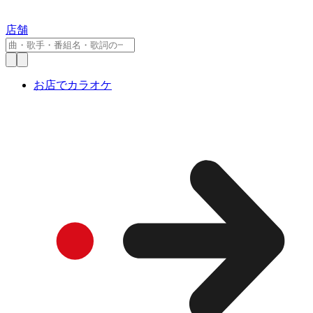
店舗
お店でカラオケ