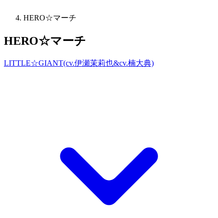
HERO☆マーチ
HERO☆マーチ
LITTLE☆GIANT(cv.伊瀬茉莉也&cv.楠大典)