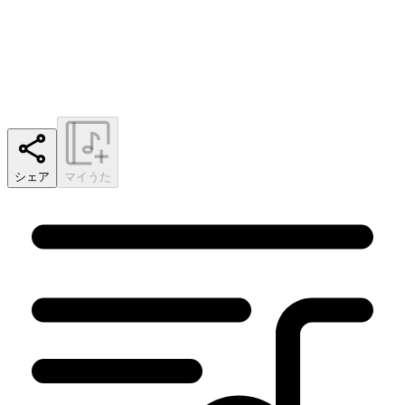
シェア
マイうた