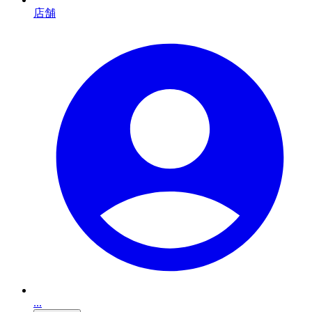
店舗
...