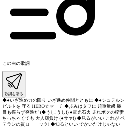
この曲の歌詞
歌詞を贈る
◆●いざ進め力の限り いざ進め仲間とともに ◆●シュテルン
ビルトを 守る HERO☆マーチ ◆歩みはタフに 超重量級 脇
目も振らず突進だ (◆うし!うし!) ●電光石火 走れボクの稲妻
ちっちゃくても 大人顔負け (●サァ!) ◆見るがいい これが ベ
テランの貫ローーック! ◆知るといい でかいだけじゃない