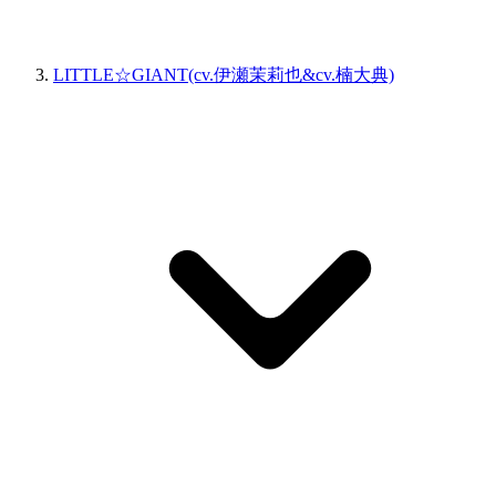
LITTLE☆GIANT(cv.伊瀬茉莉也&cv.楠大典)