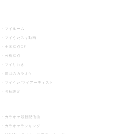
イベント・キャンペーン
うたスキ
マイルーム
マイうたスキ動画
全国採点GP
分析採点
マイりれき
前回のカラオケ
マイうた/マイアーティスト
各種設定
お店でカラオケ
カラオケ最新配信曲
カラオケランキング