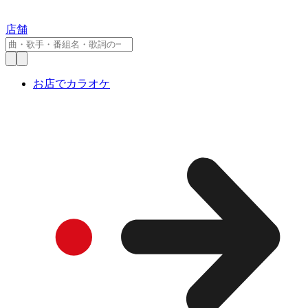
店舗
お店でカラオケ