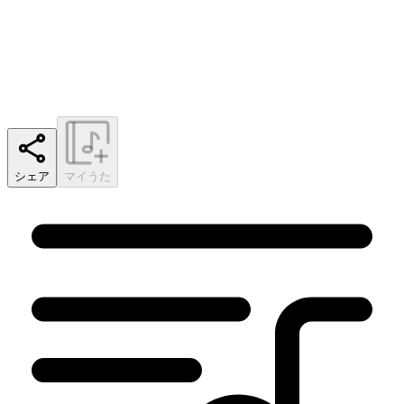
シェア
マイうた