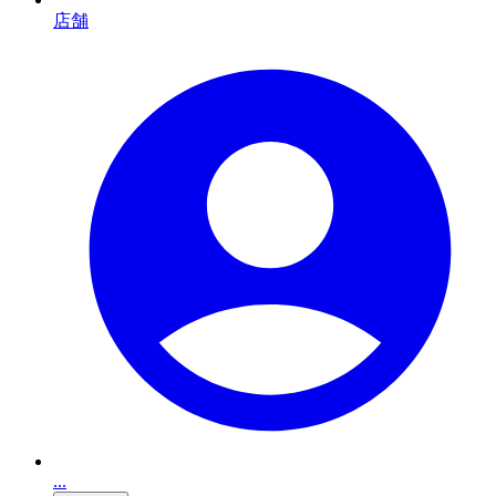
店舗
...