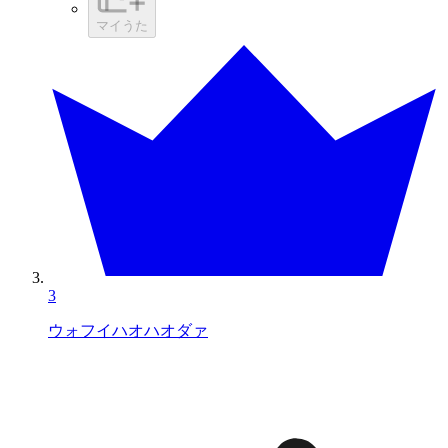
マイうた
3
ウォフイハオハオダァ