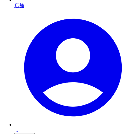
店舗
...