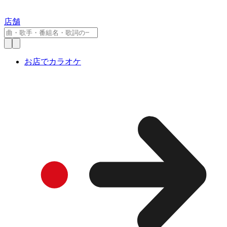
店舗
お店でカラオケ