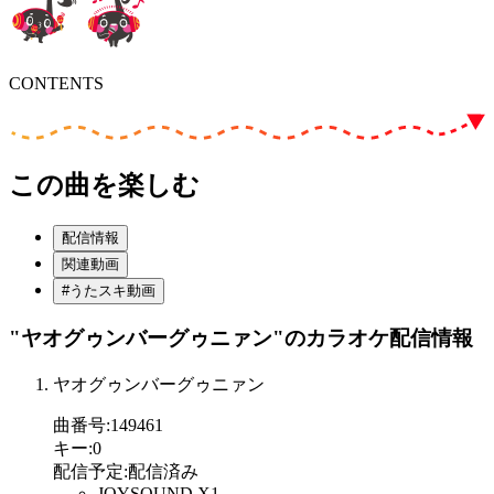
CONTENTS
この曲を楽しむ
配信情報
関連動画
#うたスキ動画
"ヤオグゥンバーグゥニァン"
のカラオケ配信情報
ヤオグゥンバーグゥニァン
曲番号
:
149461
キー
:
0
配信予定
:
配信済み
JOYSOUND X1