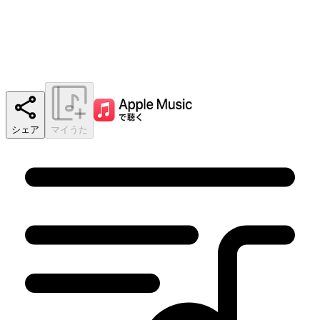
シェア
マイうた