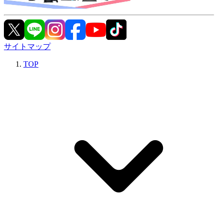
サイトマップ
TOP