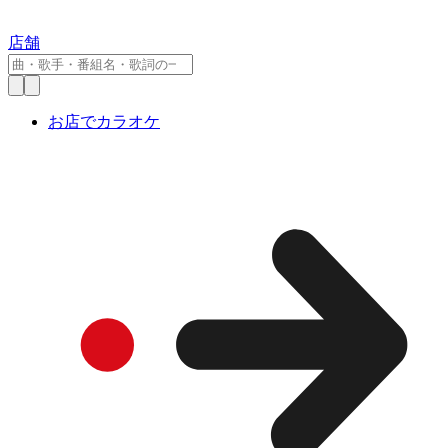
店舗
お店でカラオケ