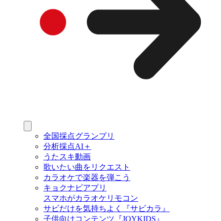
全国採点グランプリ
分析採点AI＋
うたスキ動画
歌いたい曲をリクエスト
カラオケで楽器を弾こう
キョクナビアプリ
スマホがカラオケリモコン
サビだけを気持ちよく『サビカラ』
子供向けコンテンツ『JOYKIDS』