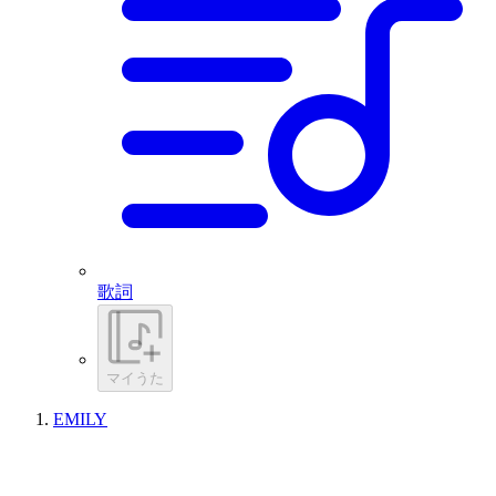
歌詞
マイうた
EMILY