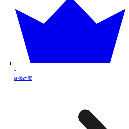
1
60億の翼