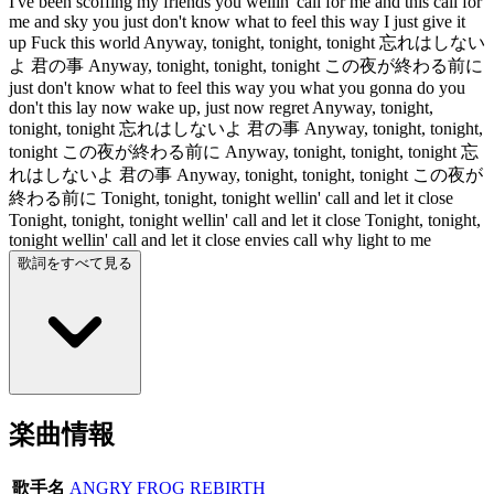
I've been scoffing my friends you wellin' call for me and this call for
me and sky you just don't know what to feel this way I just give it
up Fuck this world Anyway, tonight, tonight, tonight 忘れはしない
よ 君の事 Anyway, tonight, tonight, tonight この夜が終わる前に
just don't know what to feel this way you what you gonna do you
don't this lay now wake up, just now regret Anyway, tonight,
tonight, tonight 忘れはしないよ 君の事 Anyway, tonight, tonight,
tonight この夜が終わる前に Anyway, tonight, tonight, tonight 忘
れはしないよ 君の事 Anyway, tonight, tonight, tonight この夜が
終わる前に Tonight, tonight, tonight wellin' call and let it close
Tonight, tonight, tonight wellin' call and let it close Tonight, tonight,
tonight wellin' call and let it close envies call why light to me
歌詞をすべて見る
楽曲情報
歌手名
ANGRY FROG REBIRTH