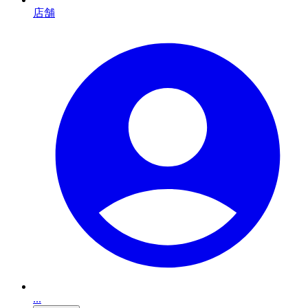
店舗
...