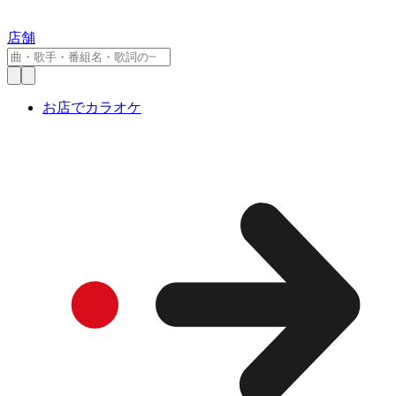
店舗
お店でカラオケ