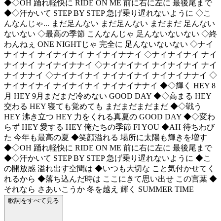
◆◇OH 踊れ軽快に RIDE ON ME 前に右に左に 最後尾まで
◆◇汗かいて STEP BY STEP 急げ乗り遅れないように ◇こ
んなんじゃ... まだ足んない まだ足んない まだまだ 足んない
ないない ◇最高の季節 こんなんじゃ 足んないないない ◇終
わんねぇ ONE NIGHTじゃ 完全に 足んないないない ◇ナイ
ナイナイ ナイナイナイ ナイナイナナイ ◇ナイナイナイ ナイ
ナイナイ ナイナイナナイ ◇ナイナイナイ ナイナイナイ ナイ
ナイナナイ ◇ナイナイナイ ナイナイナイ ナイナイナナイ ◇
ナイナイナイ ナイナイナイ ナイナイナナイ ◆◇輝く HEY 8
月 HEY 9月まだまだ冷めない GOOD DAY ◆◇高まる HEY
交わる HEY 寝ても覚めても まだまだまだまだ ◆◇戦う
HEY 沸き立つ HEY 力をくれる真夏の GOOD DAY ◆◇変わ
らず HEY 愛する HEY 俺たちの季節 FI YOU ◆AH 待ちわび
た 今年も最高の夏 ◆笑顔溢れる 場所に太陽も輝きを増す
◆◇OH 踊れ軽快に RIDE ON ME 前に右に左に 最後尾まで
◆◇汗かいて STEP BY STEP 急げ乗り遅れないように ◆こ
の開放感 溢れ出す空間は ◆いつも大切な こと気付かせてく
れるから ◆落ち込んだ時は ここにきて思い出せ この言葉 ◆
それなら さあいこうか 冬を越え 輝く SUMMER TIME
歌詞をすべて見る