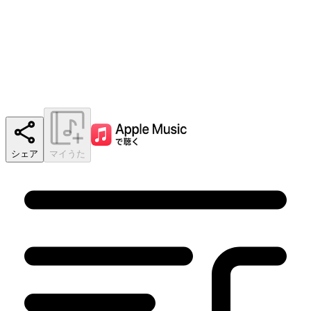
シェア
マイうた