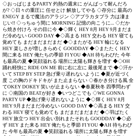
◇おっぱじまるPARTY 灼熱の週末に がんばって耐んだろ
が? ◇日々の重圧に 任せとけ 解放してやる ◇存分に 最高の
ENEGY まるで魔法のアラジン ◇アブラカタブラ 力は凄ま
じい!! ◇っちゅう間に MORNING 記憶の向こうに... ◇だか
ら焼き付けろ その目に今 ◆◇輝く HEY 8月 HEY 9月まだま
だ冷めない GOOD DAY ◆◇高まる HEY 交わる HEY 寝ても
覚めても まだまだまだまだ ◆◇またがる HEY 輪になる
HEY 楽しさが増しきらめく GOODDAY ◆◇またたく HEY
間に来る HEY 俺たちの季節 FI YOU ◆AH 待ちわびた 今年
も最高の夏 ◆笑顔溢れる 場所に太陽も輝きを増す ◆◇OH
踊れ軽快に RIDE ON ME 前に右に左に 最後尾まで ◆◇汗か
いて STEP BY STEP 急げ乗り遅れないように ◆夏が近づく
度 この胸のドキドキが また止まらない ◇春かき分ける風 全
てOKEY DOKEY 笑いが止まらない ◆春夏秋冬 四季問わず
に ◇南国の BEATが好き ◆いつどこでも ◇WE GONNA
PARTY UP ◆急げ乗り遅れないように ◆◇輝く HEY 8月
HEY 9月まだまだ冷めない GOOD DAY ◆◇高まる HEY 交
わる HEY 寝ても覚めても まだまだまだまだ ◆◇羽ばたく
HEY 旅立つ HEY 出会い別れまたそれも GOODDAY ◆◇必
ず HEY また来る HEY 俺たちと季節 FI YOU ◆AH 待ちわび
た 今年も最高の夏 ◆笑顔溢れる 場所に太陽も輝きを増す