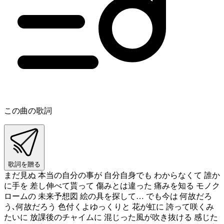
この曲の歌詞
歌詞を贈る
まだ見ぬ 本当の自分の事が 自分自身でも わからなくて 誰か
に手を 差し伸べて貰って 傷みとは違った 痛みを知る モノク
ロームの 未来予想図 絵の具を探して… でも今は 何故だろ
う､何故だろう 色付くよゆっくりと 花が虹に 誇って咲くみ
たいに 放課後のチャイムに 混じった風が吹き抜ける 感じた