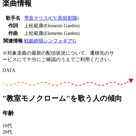
楽曲情報
歌手名
雪音クリス(CV:高垣彩陽)
作詞
上松範康(Elements Garden)
作曲
上松範康(Elements Garden)
関連情報
戦姫絶唱シンフォギアG
※対象楽曲の最新の配信状況について、遷移先のサ
ービスにて十分にご確認のうえでご利用ください。
DATA
"教室モノクローム"を歌う人の傾向
年齢
10代
20代