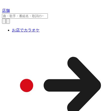
店舗
お店でカラオケ