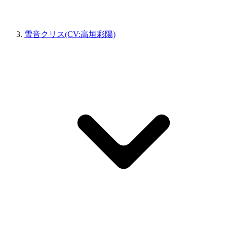
雪音クリス(CV:高垣彩陽)