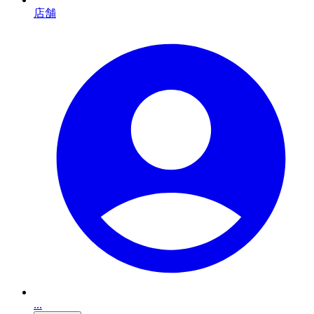
店舗
...