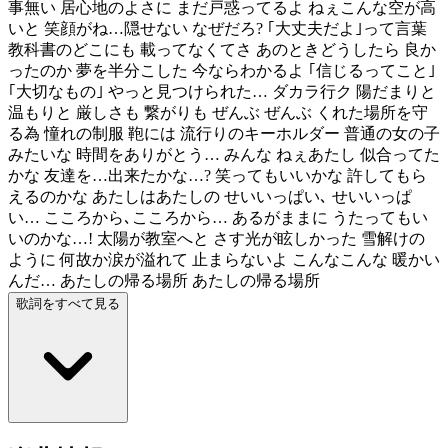
事無い 居心地のよさに まだ戸惑ってるよ ねぇこんな空が高
いと 笑顔がね…隠せない なぜだろ? ｢大丈夫だよ｣って言葉
教科書のどこにも 載ってなくてさ あのときどうしたら 良か
ったのか 夢を半分こした 今ならわかるよ ｢信じるってこと｣
｢大切なもの｣ やっと見つけられた… ダカラ行ク 陽だまりと
温もりと 厳しさも 繋がりも ぜんぶ ぜんぶ くれた場所を守
る為 憧れの制服 鞄には 流行りのキーホルダー 普通の女の子
みたいな 時間をありがとう… みんな ねぇあたし 似合ってた
かな 友達を…出来たかな…? 笑ってもいいかな 許してもら
えるのかな あたしはあたしの せいいっぱい､ せいいっぱ
い… こころから､こころから… あるがままに うたってもい
いのかな…! 太陽が教室へと さす光が眩しかった 雪解けの
ように 何故か涙が溢れて 止まらないよ こんなこんな 暖かい
んだ… あたしの帰る場所 あたしの帰る場所
歌詞をすべて見る