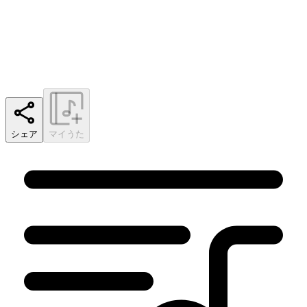
シェア
マイうた