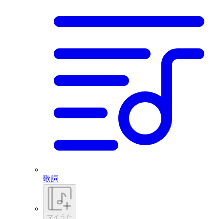
歌詞
マイうた