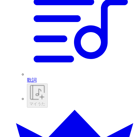
歌詞
マイうた