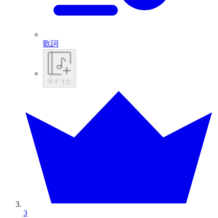
歌詞
マイうた
3