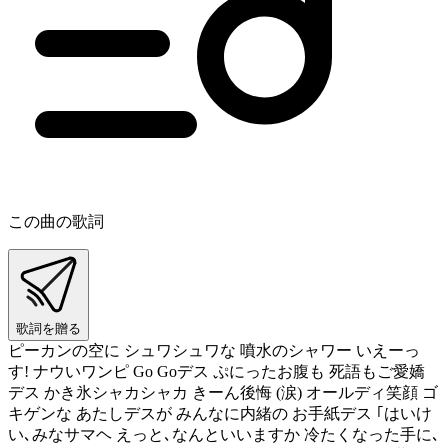
この曲の歌詞
歌詞を贈る
ピーカンの空に シュワシュワな 噴水のシャワー いえーっ
す! ナウいワンピ Go Goデス ぷにったお腹も 死語もご愛嬌
デス かき氷シャカシャカ きーん後悔 (涙) オールディ笑顔 ゴ
キゲンな あたしデスが みんなに内緒の お手紙デス ｢はいけ
い､みなサマヘ えっと､なんといいますか 冷たくなった手に､