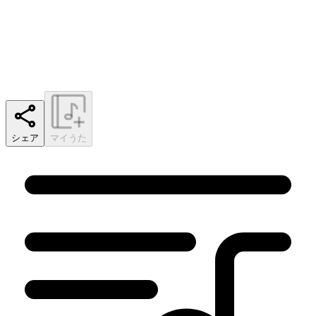
シェア
マイうた