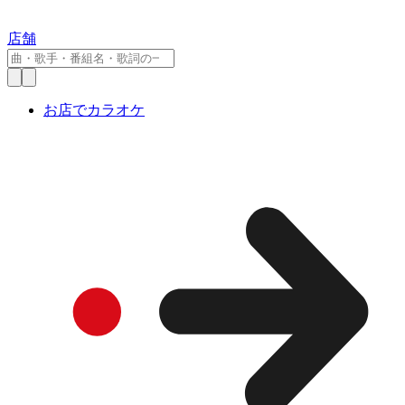
店舗
お店でカラオケ