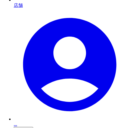
店舗
...