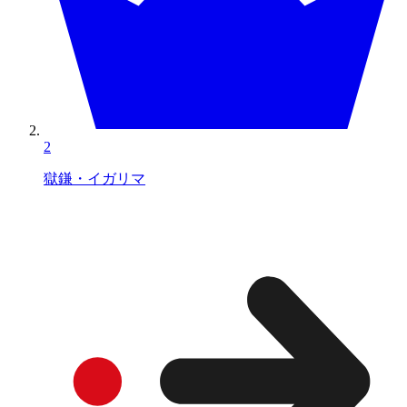
2
獄鎌・イガリマ