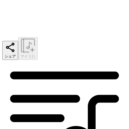
シェア
マイうた