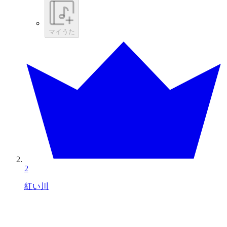
マイうた
2
紅い川