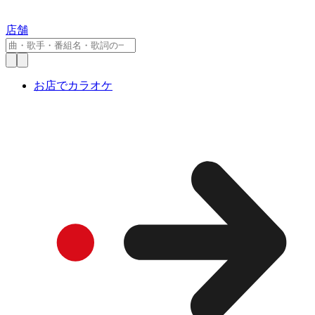
店舗
お店でカラオケ