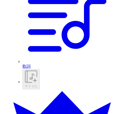
歌詞
マイうた