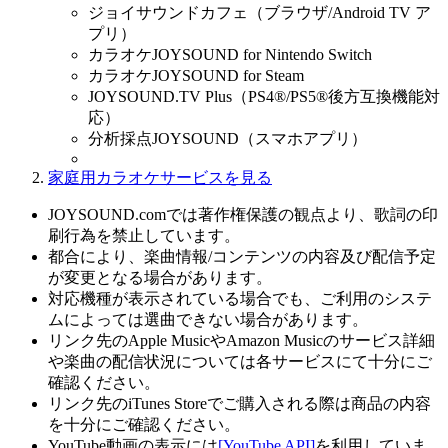
ジョイサウンドカフェ（ブラウザ/Android TV ア
プリ）
カラオケJOYSOUND for Nintendo Switch
カラオケJOYSOUND for Steam
JOYSOUND.TV Plus（PS4®/PS5®後方互換機能対
応）
分析採点JOYSOUND（スマホアプリ）
家庭用カラオケサービスを見る
JOYSOUND.comでは著作権保護の観点より、歌詞の印
刷行為を禁止しています。
都合により、楽曲情報/コンテンツの内容及び配信予定
が変更となる場合があります。
対応機種が表示されている場合でも、ご利用のシステ
ムによっては選曲できない場合があります。
リンク先のApple MusicやAmazon Musicのサービス詳細
や楽曲の配信状況については各サービスにて十分にご
確認ください。
リンク先のiTunes Storeでご購入される際は商品の内容
を十分にご確認ください。
YouTube動画の表示には
[YouTube API]
を利用していま