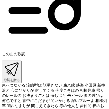
この曲の歌詞
歌詞を贈る
東へつながる 流線型は 話尽きない 腐れ縁 熱海 小田原 新横
浜と 心にひかりが 射してくる 今度こそはの 相棒列車 帰り
のレールの お決まりごとは 悔し涙と 缶ビール 胸の叫びは
何色ですと 背中にこだまが 問いかける 深いブルーよ 相棒列
車 関西なまりが 聞こえてきたら 赤の他人も 夢仲間 春のお