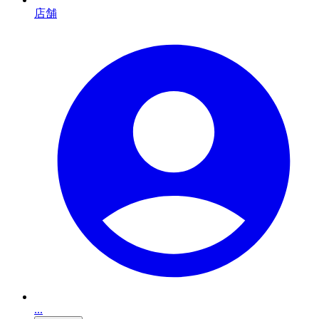
店舗
...