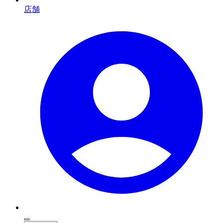
店舗
...