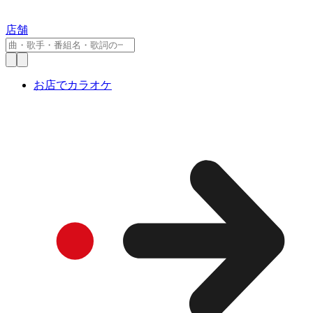
店舗
お店でカラオケ