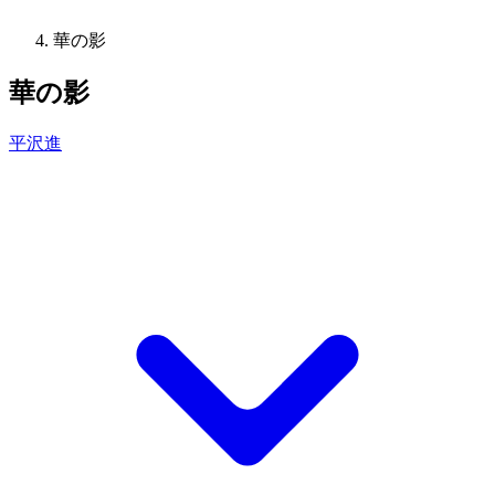
華の影
華の影
平沢進