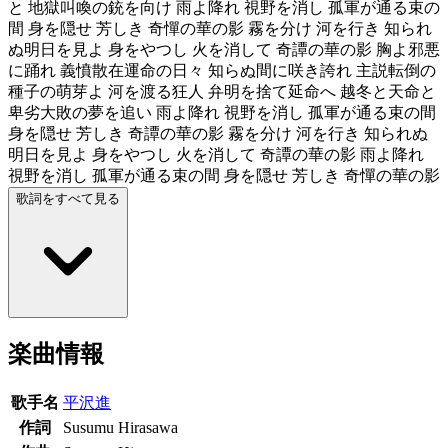
と 地獄叫喚の銃を向け 雨よ降れ 視野を消し 孤軍が通る束の
間 身を隠せ 芳しき 奇憚の華の影 霧を分け 河を行き 知られ
ぬ明日を見よ 身をやつし 火を消して 奇譚の華の影 胸よ邪悪
に踊れ 義憤散在運命の日々 知らぬ間に咲き誇れ 主説転倒の
種子の萌芽よ 河を渡る狂人 弁明を捨て延命へ 越冬と天命と
卑劣大敗の夢を追い 雨よ降れ 視野を消し 孤軍が通る束の間
身を隠せ 芳しき 奇譚の華の影 霧を分け 河を行き 知られぬ
明日を見よ 身をやつし 火を消して 奇譚の華の影 雨よ降れ
視野を消し 孤軍が通る束の間 身を隠せ 芳しき 奇憚の華の影
歌詞をすべて見る
楽曲情報
歌手名
平沢進
作詞
Susumu Hirasawa