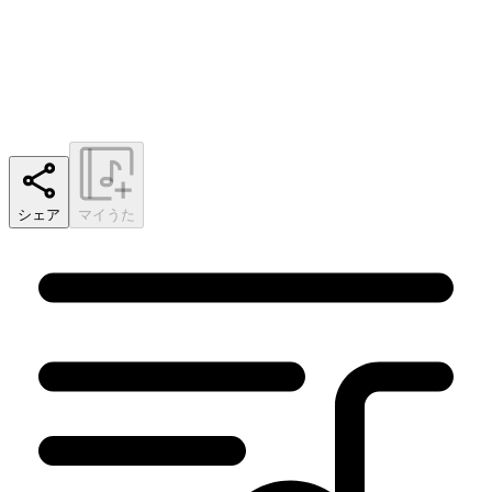
シェア
マイうた