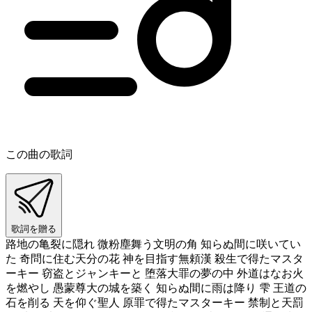
この曲の歌詞
歌詞を贈る
路地の亀裂に隠れ 微粉塵舞う文明の角 知らぬ間に咲いてい
た 奇問に住む天分の花 神を目指す無頼漢 殺生で得たマスタ
ーキー 窃盗とジャンキーと 堕落大罪の夢の中 外道はなお火
を燃やし 愚蒙尊大の城を築く 知らぬ間に雨は降り 雫 王道の
石を削る 天を仰ぐ聖人 原罪で得たマスターキー 禁制と天罰