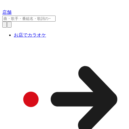
店舗
お店でカラオケ