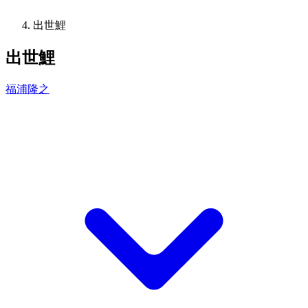
出世鯉
出世鯉
福浦隆之