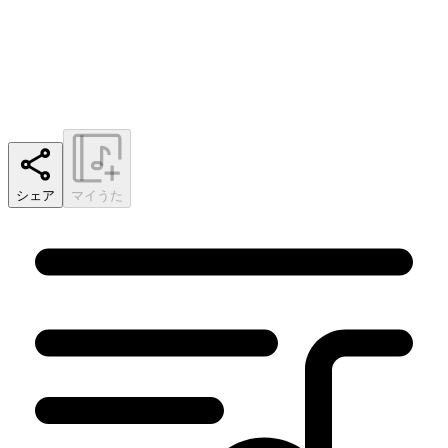
シェア
マイうた