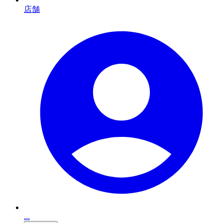
店舗
...