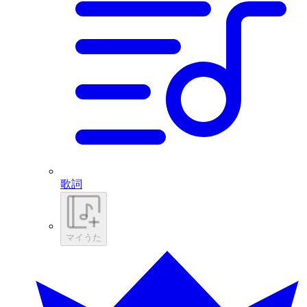
歌詞
マイうた