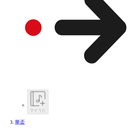
マイうた
華盃