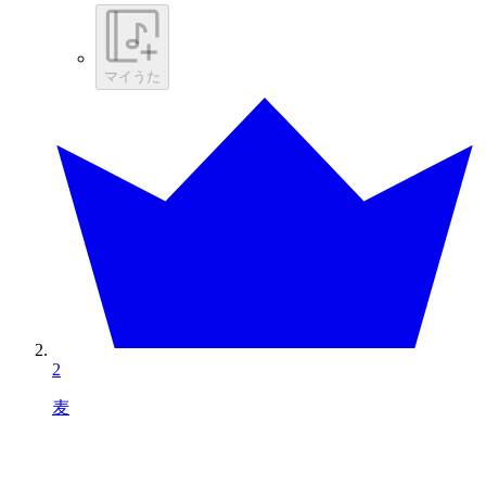
マイうた
2
麦