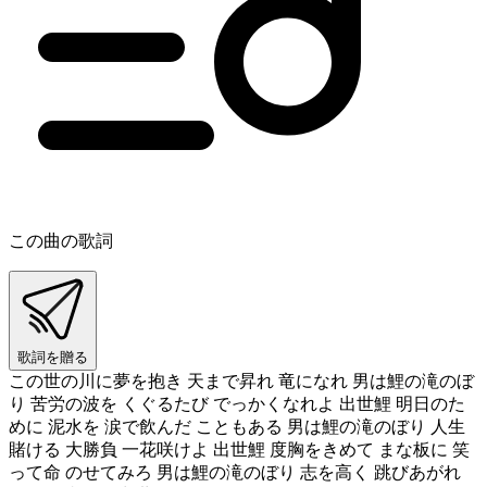
この曲の歌詞
歌詞を贈る
この世の川に夢を抱き 天まで昇れ 竜になれ 男は鯉の滝のぼ
り 苦労の波を くぐるたび でっかくなれよ 出世鯉 明日のた
めに 泥水を 涙で飲んだ こともある 男は鯉の滝のぼり 人生
賭ける 大勝負 一花咲けよ 出世鯉 度胸をきめて まな板に 笑
って命 のせてみろ 男は鯉の滝のぼり 志を高く 跳びあがれ