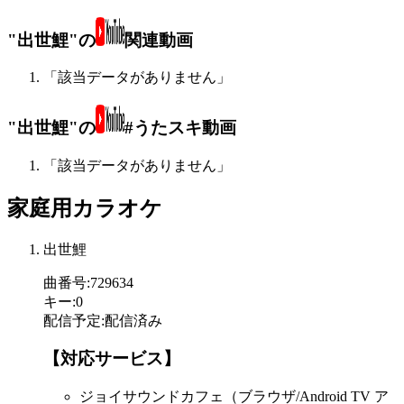
"出世鯉"の
関連動画
「該当データがありません」
"出世鯉"の
#うたスキ動画
「該当データがありません」
家庭用カラオケ
出世鯉
曲番号
:
729634
キー
:
0
配信予定
:
配信済み
【対応サービス】
ジョイサウンドカフェ（ブラウザ/Android TV ア