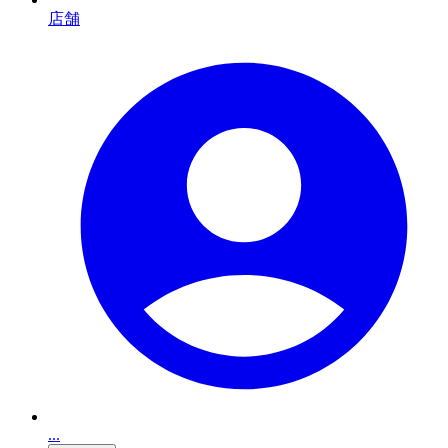
店舗
...