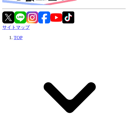
サイトマップ
TOP