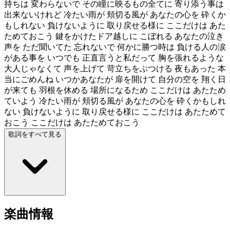
持ちは 変わらないで その瞳に映るもの全てに 寄り添う事は
出来ないけれど 冷たい雨が 頬切る風が あなたの心を 砕くか
もしれない 負けないように 取り戻せる様に ここだけは あた
ためておこう 鍵をかけたドア越しに こぼれる あなたの泣き
声を ただ聞いてた 忘れないで 何かに勝つ時は 負ける人の涙
がある事を いつでも 正直言うと私だって 胸を張れるような
大人じゃなくて 声を上げて 苛立ちをぶつける 夜もあった 本
当にごめんね いつかあなたが 扉を開けて 自分の空を 翔く日
が来ても 羽根を休める 場所になるため ここだけは あたため
ていよう 冷たい雨が 頬切る風が あなたの心を 砕くかもしれ
ない 負けないように 取り戻せる様に ここだけは あたためて
おこう ここだけは あたためておこう
歌詞をすべて見る
楽曲情報