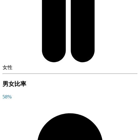
女性
男女比率
58
%