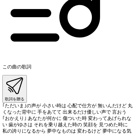
この曲の歌詞
歌詞を贈る
｢ただいま｣の声が 小さい時は 心配で仕方が 無いんだけど 丸
くなった背中に 手をあてて 出来るだけ優しい声で 言おう
｢おかえり｣ あなたが何かに 傷ついた時 変わってあげられな
い 歯がゆさは それを乗り越えた時の 笑顔を 見つめた時に
私の誇りになるから 夢中なものは 変わるけど 夢中になる気