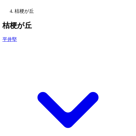
桔梗が丘
桔梗が丘
平井堅