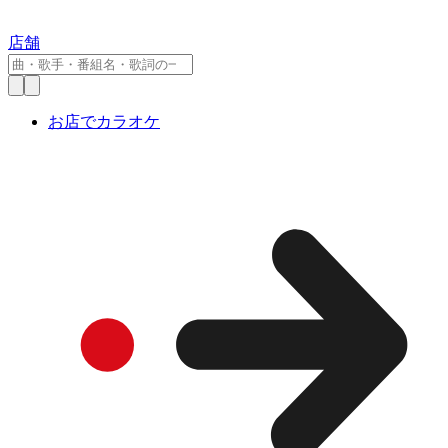
店舗
お店でカラオケ