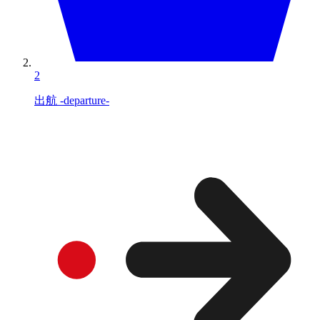
2
出航 -departure-