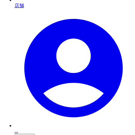
店舗
...