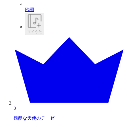
歌詞
マイうた
3
残酷な天使のテーゼ