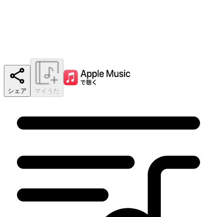
シェア
マイうた