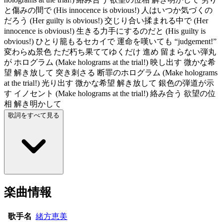
と傷みの間で (His innocence is obvious!) 人はいつか気づくの
だろう (Her guilty is obvious!) 交じり合い揉まれる中で (Her
innocence is obvious!) 生きる力手にするのだと (His guilty is
obvious!) ひとり籠もるセカイで 運命を嘆いても “judgement!”
変わらぬ景色 ただ朽ち果ててゆくだけ 進め 留まらない弾丸
が ホログラム (Make holograms at the trial!) 映し出す 微かな希
望 解き放して 突き刺さる 断罪のホログラム (Make holograms
at the trial!) 光り出す 微かな希望 解き放して 銀色の弾道が示
す イノセント (Make holograms at the trial!) 絡み合う 欲望の位
相 解き明かして
歌詞をすべて見る
楽曲情報
歌手名
緒方恵美