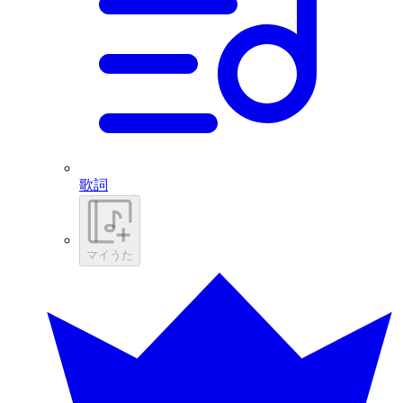
歌詞
マイうた