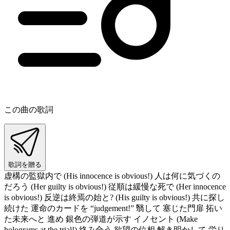
この曲の歌詞
歌詞を贈る
虚構の監獄内で (His innocence is obvious!) 人は何に気づくの
だろう (Her guilty is obvious!) 従順は緩慢な死で (Her innocence
is obvious!) 反逆は終焉の始と? (His guilty is obvious!) 共に探し
続けた 運命のカードを “judgement!” 翳して 塞じた門扉 拓い
た未来へと 進め 銀色の弾道が示す イノセント (Make
holograms at the trial!) 絡み合う 欲望の位相 解き明かして 労り