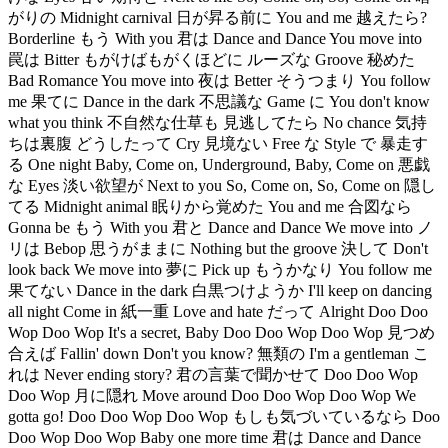
がりの Midnight carnival 日が昇る前に You and me 越えたら?
Borderline もう With you 君は Dance and Dance You move into
罠は Bitter もがけばもがくほどに ルーズな Groove 秘めた
Bad Romance You move into 夜は Better そうつまり You follow
me 果てに Dance in the dark 不思議な Game に You don't know
what you think 不自然な仕草も 見逃してたら No chance 気持
ちは裏腹 どうしたって Cry 見境ない Free な Style で 暴走す
る One night Baby, Come on, Underground, Baby, Come on 悪戯
な Eyes 淡い欲望が Next to you So, Come on, So, Come on 隠し
てる Midnight animal 眠りから覚めた You and me 合図なら
Gonna be もう With you 君と Dance and Dance We move into ノ
リは Bebop 思うがままに Nothing but the groove 決して Don't
look back We move into 夢に Pick up もうかなり You follow me
果てない Dance in the dark 白黒つけようか I'll keep on dancing
all night Come in 紙一重 Love and hate だって Alright Doo Doo
Wop Doo Wop It's a secret, Baby Doo Doo Wop Doo Wop 見つめ
合えば Fallin' down Don't you know? 無類の I'm a gentleman こ
れは Never ending story? 君の言葉で聞かせて Doo Doo Wop
Doo Wop 月に隠れ Move around Doo Doo Wop Doo Wop We
gotta go! Doo Doo Wop Doo Wop もしも気づいているなら Doo
Doo Wop Doo Wop Baby one more time 君は Dance and Dance