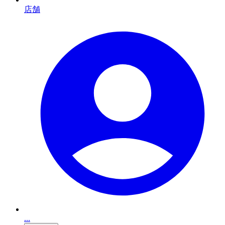
店舗
...