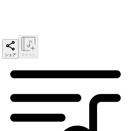
シェア
マイうた