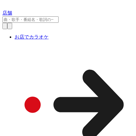
店舗
お店でカラオケ