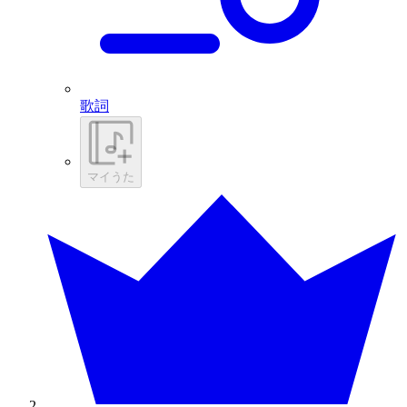
歌詞
マイうた