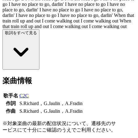
go I have no place to go, darlin' I have no place to go I have no
place to go, darlin' I have no place to go I have no place to go,
darlin' I have no place to go I have no place to go, darlin' When that
train roll up and out I come walking out I come walking out When
that train roll up and out I come walking out I come walking out
歌詞をすべて見る
楽曲情報
歌手名
C2C
作詞
S.Richard，G.Jaulin，A.Fradin
作曲
S.Richard，G.Jaulin，A.Fradin
※対象楽曲の最新の配信状況について、遷移先のサ
ービスにて十分にご確認のうえでご利用ください。