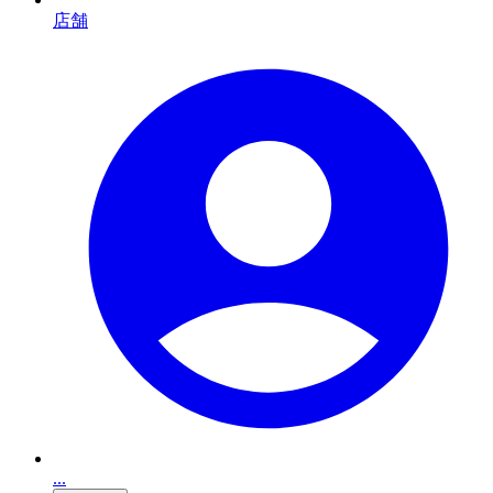
店舗
...