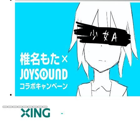
JOYSOUND.comトップ
カラオケ楽曲・歌詞検索