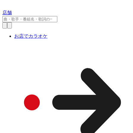
店舗
お店でカラオケ