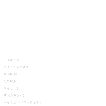
カラオケ店舗検索
全国カラオケ大会
イベント・キャンペーン
うたスキ
マイルーム
マイうたスキ動画
全国採点GP
分析採点
マイりれき
前回のカラオケ
マイうた/マイアーティスト