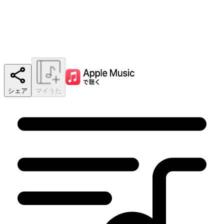
シェア
マイうた