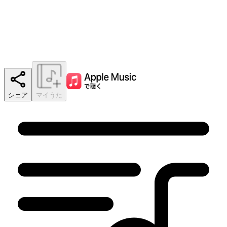
シェア
マイうた