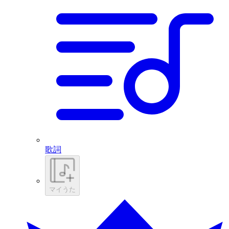
歌詞
マイうた