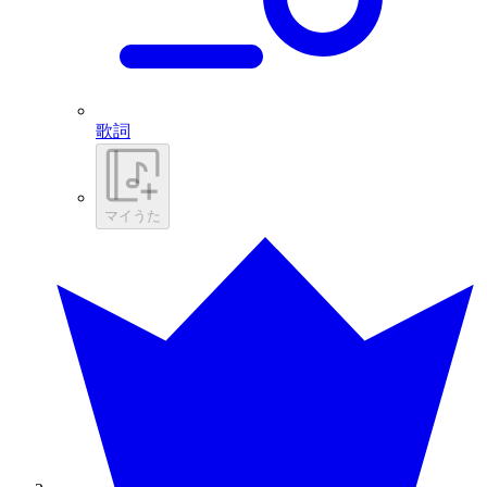
歌詞
マイうた