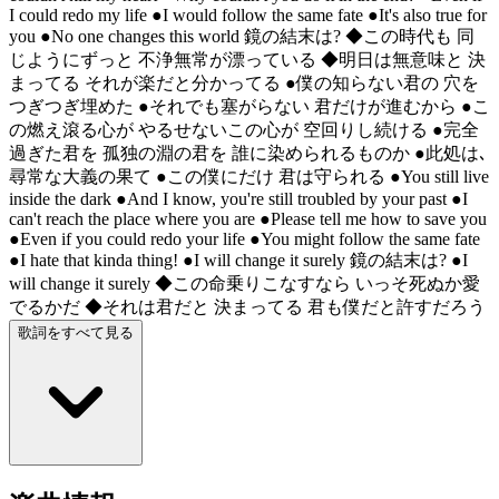
I could redo my life ●I would follow the same fate ●It's also true for
you ●No one changes this world 鏡の結末は? ◆この時代も 同
じようにずっと 不浄無常が漂っている ◆明日は無意味と 決
まってる それが楽だと分かってる ●僕の知らない君の 穴を
つぎつぎ埋めた ●それでも塞がらない 君だけが進むから ●こ
の燃え滾る心が やるせないこの心が 空回りし続ける ●完全
過ぎた君を 孤独の淵の君を 誰に染められるものか ●此処は､
尋常な大義の果て ●この僕にだけ 君は守られる ●You still live
inside the dark ●And I know, you're still troubled by your past ●I
can't reach the place where you are ●Please tell me how to save you
●Even if you could redo your life ●You might follow the same fate
●I hate that kinda thing! ●I will change it surely 鏡の結末は? ●I
will change it surely ◆この命乗りこなすなら いっそ死ぬか愛
でるかだ ◆それは君だと 決まってる 君も僕だと許すだろう
歌詞をすべて見る