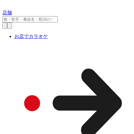
店舗
お店でカラオケ