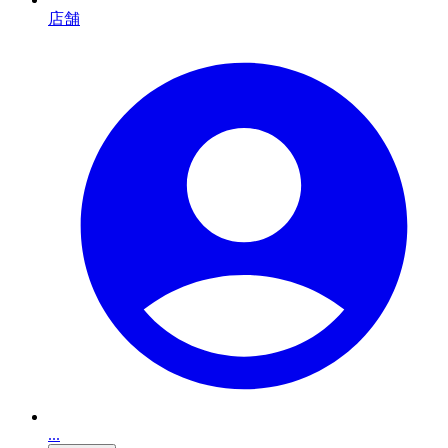
店舗
...