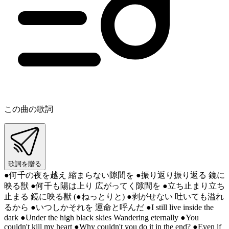
この曲の歌詞
歌詞を贈る
●何千の夜を越え 縮まらない隙間を ●振り返り振り返る 鏡に
映る獣 ●何千も陽は上り 広がってく隙間を ●立ち止まり立ち
止まる 鏡に映る獣 (●ねっとりと) ●剥がせない 吐いても溢れ
るから ●いつしかそれを 運命と呼んだ ●I still live inside the
dark ●Under the high black skies Wandering eternally ●You
couldn't kill my heart ●Why couldn't you do it in the end? ●Even if