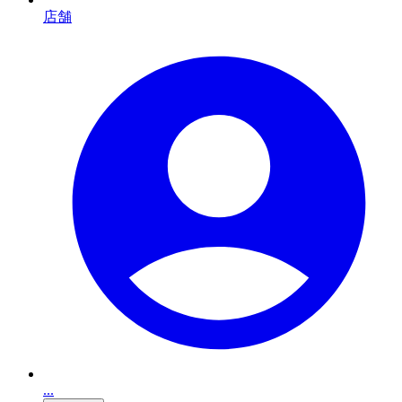
店舗
...