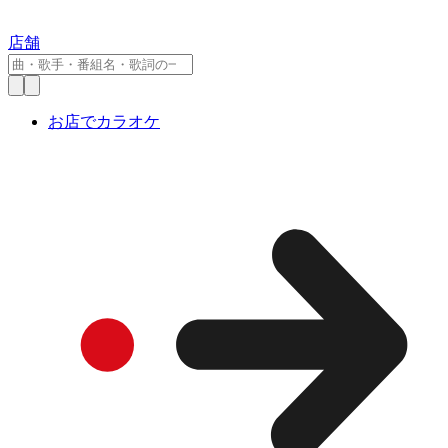
店舗
お店でカラオケ