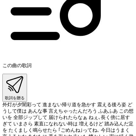
この曲の歌詞
歌詞を贈る
外灯が夕闇彩って 進まない帰り道を急かす 震える後ろ姿 ど
うして僕は あんな事 言えちゃったんだろう ふあふあ この想
いを 全部ジップして 届けられたらなぁ ねぇ､長く傍に居す
ぎて いまさら 素直になれない時は 増えるけど 踏み込んだ足
を たくましく鳴らせたら ｢ごめんね｣ってね､ 今日はうまく