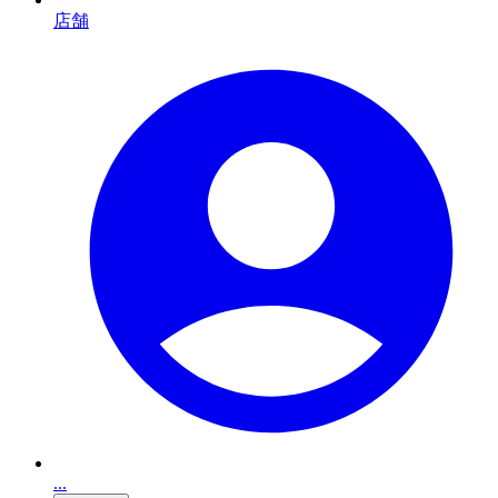
店舗
...