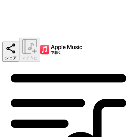
シェア
マイうた