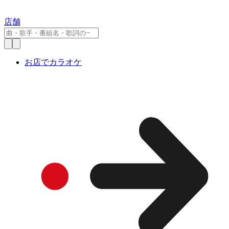
店舗
お店でカラオケ