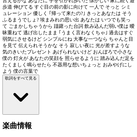
言えるかな あなたに 手を引かれ歩いた 懐かしい 家に続く遊
歩道 伸びてる すぐ目の前の影に向けて 一人で そっと シミ
ュレーション 優しく ｢帰って来たの?｣ きっとあなたは そう
ふるまうでしょ? 埃まみれの思い出 あなたは いつでも笑っ
て ごまかしちゃうから 躊躇った台詞 飲み込んだ弱い僕は 曖
昧重ねて 逃げ出したまま ｢うまく言わなくちゃ｣ 過去はすぐ
弱気にさせるけど シンプルにね 大事な一つなら ちゃんと目
を見て 伝えられそうかな そう 寂しい夜に 光が差すような
気のきいたプレゼント あげられないけど おんぼろで小さな
僕の 灯火が あなたの笑顔を 照らせるように 踏み込んだ足を
たくましく鳴らせたら 不器用な想いちょっと おみやげにし
よう 僕の言葉で
歌詞をすべて見る
楽曲情報