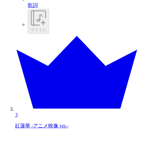
歌詞
マイうた
3
紅蓮華 -アニメ映像 ver.-