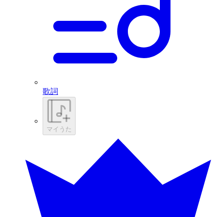
歌詞
マイうた