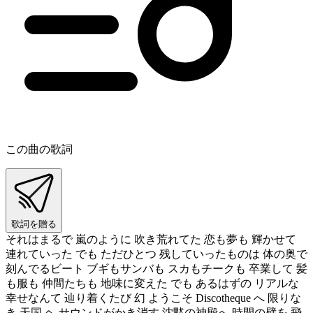
この曲の歌詞
歌詞を贈る
それはまるで 嵐のように 吹き荒れてた 恋も夢も 輝かせて
連れていった でも ただひとつ 残していったものは 体の奥で
刻んでるビート ブギもサンバも スカもチークも 卒業して 髪
も服も 仲間たちも 地味に変えた でも あるはずの リアルな
幸せなんて 辿り着くたび 幻 ようこそ Discotheque へ 限りな
き 天国 ヘ サウンドがかき消す 沈黙の神殿へ 時間の壁を 飛