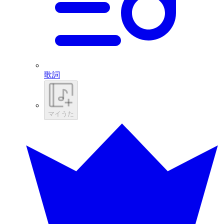
歌詞
マイうた