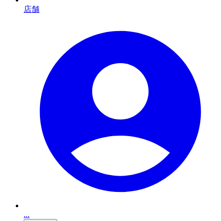
店舗
...