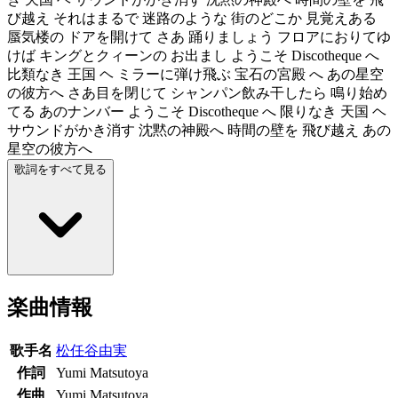
び越え それはまるで 迷路のような 街のどこか 見覚えある
蜃気楼の ドアを開けて さあ 踊りましょう フロアにおりてゆ
けば キングとクィーンの お出まし ようこそ Discotheque へ
比類なき 王国 ヘ ミラーに弾け飛ぶ 宝石の宮殿 へ あの星空
の彼方へ さあ目を閉じて シャンパン飲み干したら 鳴り始め
てる あのナンバー ようこそ Discotheque へ 限りなき 天国 ヘ
サウンドがかき消す 沈黙の神殿へ 時間の壁を 飛び越え あの
星空の彼方へ
歌詞をすべて見る
楽曲情報
歌手名
松任谷由実
作詞
Yumi Matsutoya
作曲
Yumi Matsutoya