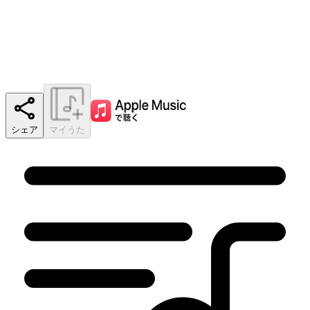
シェア
マイうた