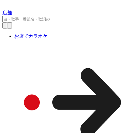
店舗
お店でカラオケ