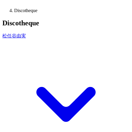
Discotheque
Discotheque
松任谷由実