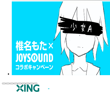
JOYSOUND.comトップ
カラオケ楽曲・歌詞検索