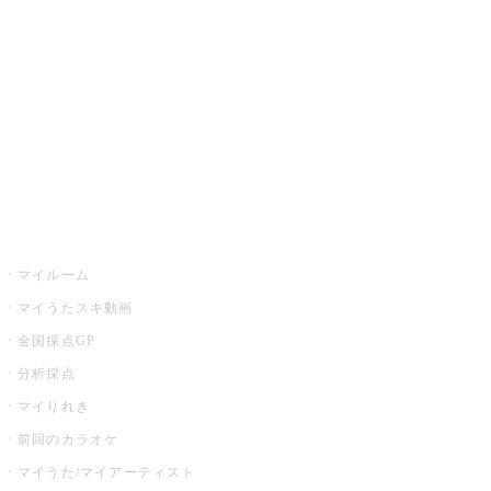
カラオケ店舗検索
全国カラオケ大会
イベント・キャンペーン
うたスキ
マイルーム
マイうたスキ動画
全国採点GP
分析採点
マイりれき
前回のカラオケ
マイうた/マイアーティスト