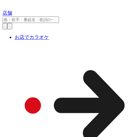
店舗
お店でカラオケ