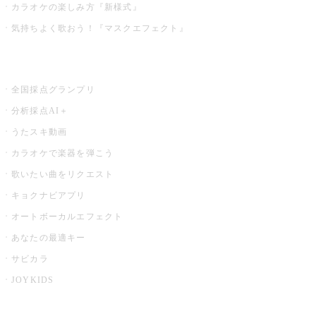
カラオケの楽しみ方『新様式』
気持ちよく歌おう！『マスクエフェクト』
お店でもっと楽しむ
全国採点グランプリ
分析採点AI＋
うたスキ動画
カラオケで楽器を弾こう
歌いたい曲をリクエスト
キョクナビアプリ
オートボーカルエフェクト
あなたの最適キー
サビカラ
JOYKIDS