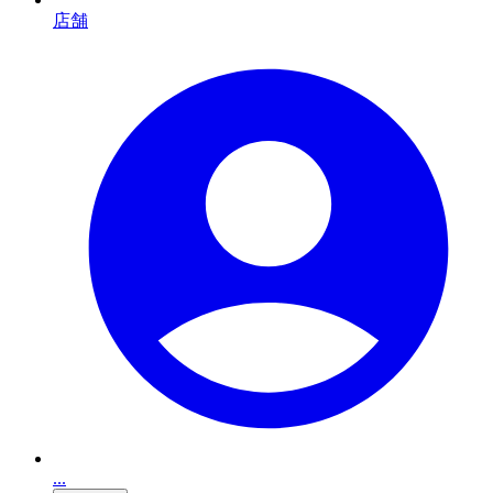
店舗
...