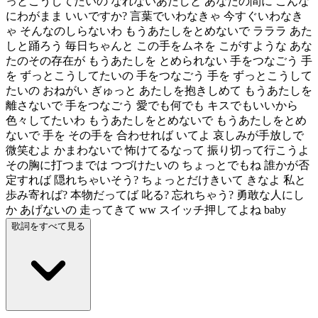
っとこうしてたいの なれないあたしと あなたの間に こんな
にわがまま いいですか? 言葉でいわなきゃ 今すぐいわなき
ゃ そんなのしらないわ もうあたしをとめないで ラララ あた
しと踊ろう 毎日ちゃんと この手をムネを こがすような あな
たのその存在が もうあたしを とめられない 手をつなごう 手
を ずっとこうしてたいの 手をつなごう 手を ずっとこうして
たいの おねがい ぎゅっと あたしを抱きしめて もうあたしを
離さないで 手をつなごう 愛でも何でも キスでもいいから
色々してたいわ もうあたしをとめないで もうあたしをとめ
ないで 手を その手を 合わせれば いてよ 哀しみが手放しで
微笑むよ かまわないで 怖けてるなって 振り切って行こうよ
その胸に打つまでは つづけたいの ちょっとでもね 誰かが否
定すれば 隠れちゃいそう? ちょっとだけきいて きなよ 私と
歩み寄れば? 本物だってば 叱る? 忘れちゃう? 勇敢な人にし
か あげないの 走ってきて ww スイッチ押してよね baby
歌詞をすべて見る