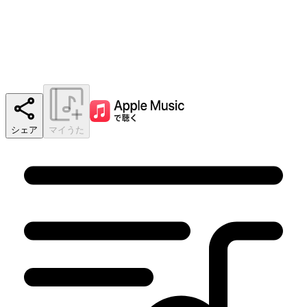
シェア
マイうた