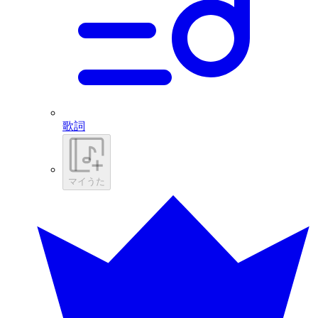
歌詞
マイうた