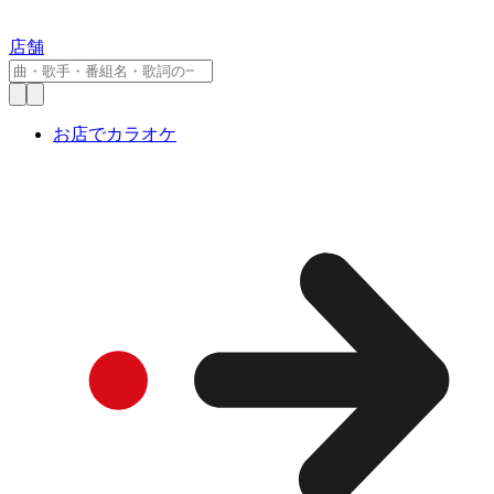
店舗
お店でカラオケ