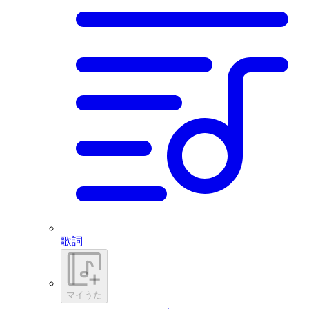
歌詞
マイうた