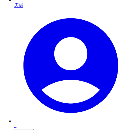
店舗
...