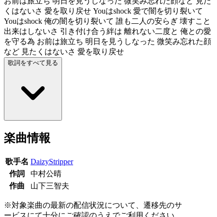
お前は旅立ち 明日を見うしなった 微笑み忘れた顔など 見た
くはないさ 愛を取り戻せ Youはshock 愛で闇を切り裂いて
Youはshock 俺の闇を切り裂いて 誰も二人の安らぎ 壊すこと
出来はしないさ 引き付け合う絆は 離れない二度と 俺との愛
を守る為 お前は旅立ち 明日を見うしなった 微笑み忘れた顔
など 見たくはないさ 愛を取り戻せ
歌詞をすべて見る
楽曲情報
歌手名
DaizyStripper
作詞
中村公晴
作曲
山下三智夫
※対象楽曲の最新の配信状況について、遷移先のサ
ービスにて十分にご確認のうえでご利用ください。