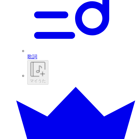
歌詞
マイうた