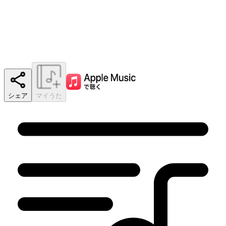
シェア
マイうた