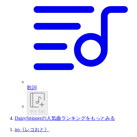
歌詞
マイうた
DaizyStripperの人気曲ランキングをもっとみる
iro《レコおと》