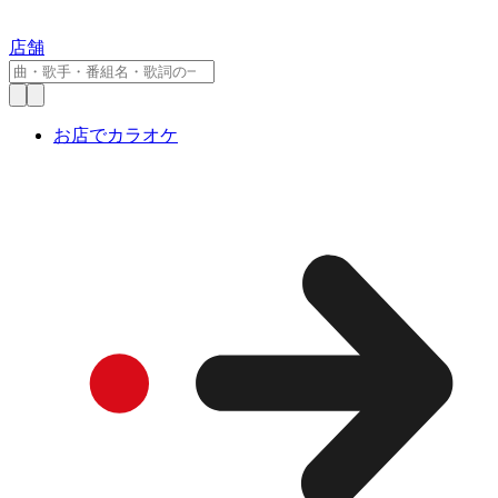
店舗
お店でカラオケ