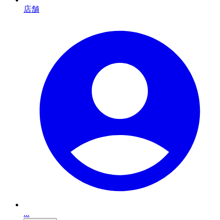
店舗
...