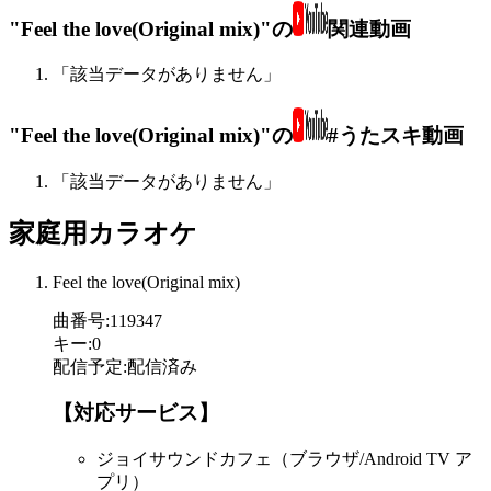
"Feel the love(Original mix)"の
関連動画
「該当データがありません」
"Feel the love(Original mix)"の
#うたスキ動画
「該当データがありません」
家庭用カラオケ
Feel the love(Original mix)
曲番号
:
119347
キー
:
0
配信予定
:
配信済み
【対応サービス】
ジョイサウンドカフェ（ブラウザ/Android TV ア
プリ）