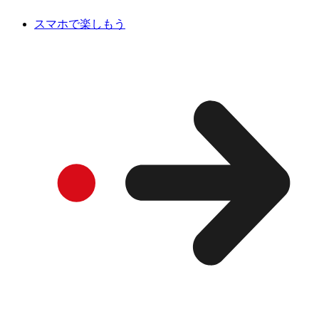
スマホで楽しもう