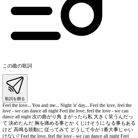
この曲の歌詞
歌詞を贈る
Feel the love... You and me... Night 'n' day... Feel the love, feel the
love - we can dance all night Feel the love, feel the love - we can
dance all night 次の曲がり角 まがったら私 大きく笑うんだっ
て 決めたんだ 胸を痛める事とか くじけそうに なる事もある
けど 高鳴る鼓動に 従ってみて どうして今が 1番大事じゃい
けない? Feel the love, feel the love - we can dance all night Feel