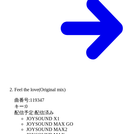
Feel the love(Original mix)
曲番号
:
119347
キー
:
0
配信予定
:
配信済み
JOYSOUND X1
JOYSOUND MAX GO
JOYSOUND MAX2