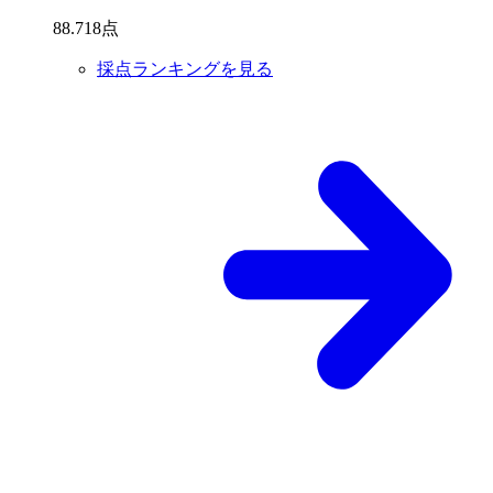
88
.
718
点
採点ランキングを見る