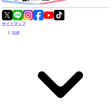
サイトマップ
TOP