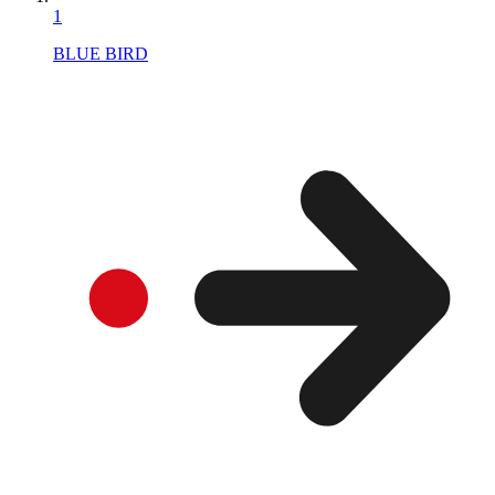
1
BLUE BIRD