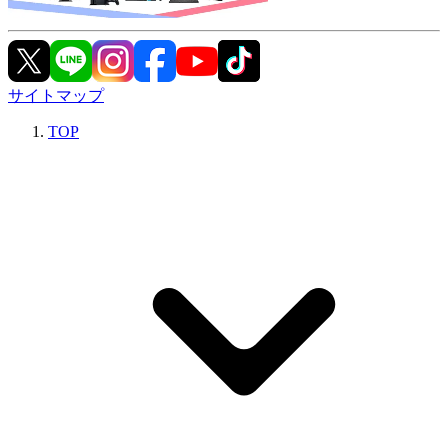
サイトマップ
TOP