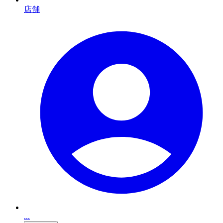
店舗
...