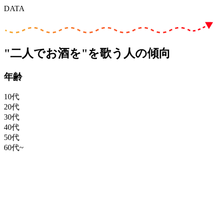
DATA
"二人でお酒を"を歌う人の傾向
年齢
10代
20代
30代
40代
50代
60代~