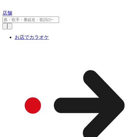
店舗
お店でカラオケ