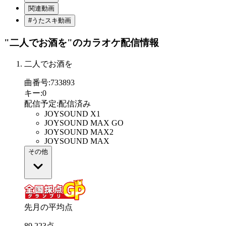
関連動画
#うたスキ動画
"二人でお酒を"
のカラオケ配信情報
二人でお酒を
曲番号
:
733893
キー
:
0
配信予定
:
配信済み
JOYSOUND X1
JOYSOUND MAX GO
JOYSOUND MAX2
JOYSOUND MAX
その他
先月の平均点
89
.
223
点