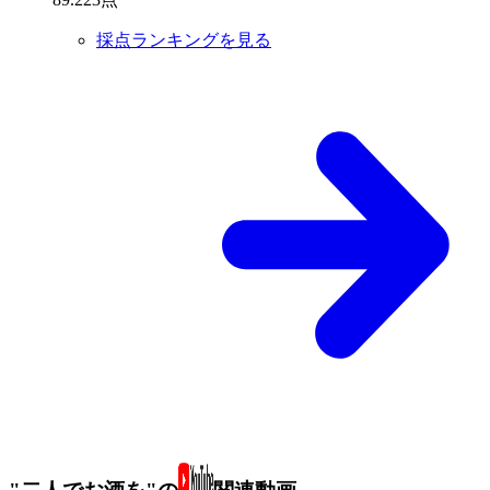
採点ランキングを見る