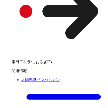
串田アキラ/こおろぎ'73
関連情報
太陽戦隊サンバルカン