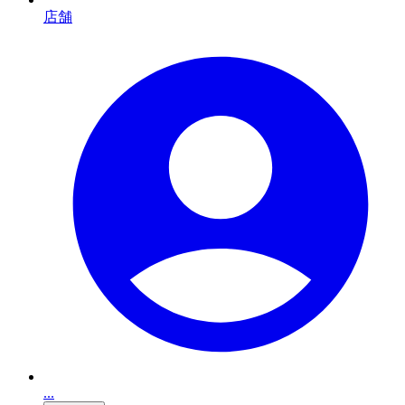
店舗
...