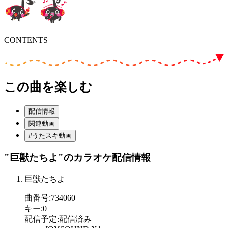
CONTENTS
この曲を楽しむ
配信情報
関連動画
#うたスキ動画
"巨獣たちよ"
のカラオケ配信情報
巨獣たちよ
曲番号
:
734060
キー
:
0
配信予定
:
配信済み