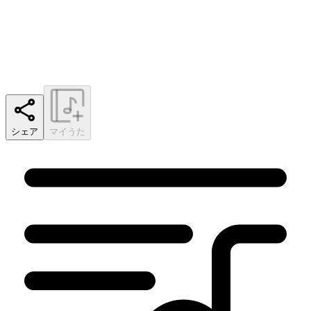
シェア
マイうた