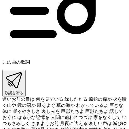
この曲の歌詞
歌詞を贈る
遠いお前の目は 何を見ている 緑したたる 原始の森か 火を噴
く山や 鏡の沼か 風そよぐ 草の海か わかっているよ 巨きな
体に 眠るやさしさ 哀しみを 巨獣たちよ 巨獣たちよ 話して
おくれ はるかな記憶を 人間に追われつづけ 家をなくして い
つもさみしく さまようお前 月夜に吠える 哀しい声は 滅びゆ