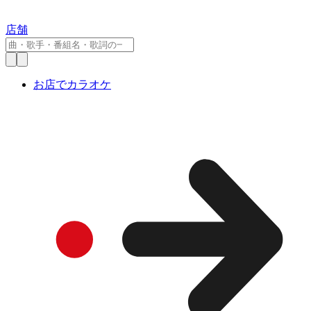
店舗
お店でカラオケ