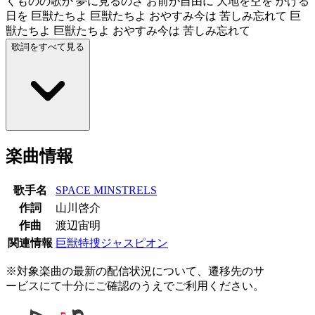
くものの歌か 夢に見るのさ お前が自由に 大地を空を かける
日を 巨獣たちよ 巨獣たちよ おやすみ今は 苦しみ忘れて 巨
獣たちよ 巨獣たちよ おやすみ今は 苦しみ忘れて
歌詞をすべて見る
楽曲情報
歌手名
SPACE MINSTRELS
作詞
山川啓介
作曲
渡辺宙明
関連情報
巨獣特捜ジャスピオン
※対象楽曲の最新の配信状況について、遷移先のサ
ービスにて十分にご確認のうえでご利用ください。