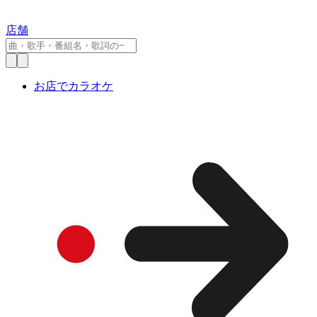
店舗
お店でカラオケ