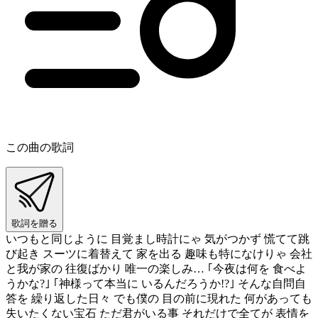
この曲の歌詞
歌詞を贈る
いつもと同じように 目覚まし時計にゃ 気がつかず 慌てて跳
び起き スーツに着替えて 家を出る 趣味も特になけりゃ 会社
と我が家の 往復ばかり 唯一の楽しみ… ｢今夜は何を 食べよ
うかな?｣ ｢神様って本当に いるんだろうか!?｣ そんな自問自
答を 繰り返した日々 でも僕の 目の前に現れた 何があっても
失いたくない宝石 ただ君がいる事 それだけで全てが 表情を