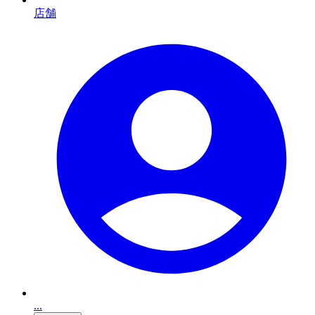
店舗
...