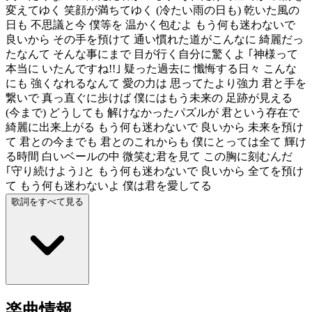
変えてゆく 笑顔が満ちてゆく (冷たい雨の日も) 乾いた風の
日も 不思議と今 僕等を 温かく包むよ もう何も迷わないで
良いから その手を預けて 通い慣れた道がこんなに 綺麗だっ
たなんて そんな事にまで 目が行く自分に驚くよ ｢神様って
本当に いたんですね!!｣ 疑った過去に 懺悔する日々 こんな
にも 強くなれるなんて 愛の力は 思ってたより強力 君と手を
繋いで 真っ直ぐに歩けば 僕にはもう未来の 足跡が見える
(今まで) どうしても 解けなかったパズルが 君という存在で
綺麗に出来上がる もう何も迷わないで 良いから 未来を預け
て 君との今までも 君とのこれからも 僕にとっては全て 輝け
る時間 白いベールの中 微笑む君を見て この胸に刻むんだ
｢守り続けよう｣と もう何も迷わないで 良いから 全てを預け
て もう何も迷わないよ 僕は君を愛してる
歌詞をすべて見る
楽曲情報