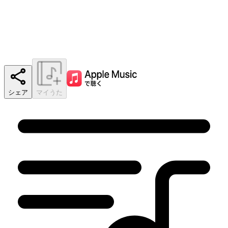
シェア
マイうた